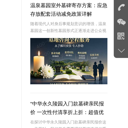
温泉墓园室外墓碑寄存方案：应急
存放配套活动减免政策详解
随着现代人对身后事规划意识的增强，温泉
墓园这一创新性墓园形式正逐渐走进公众视
野。温泉墓园不仅营造了宁静祥和的环境氛
围，更通过一系列贴心设施，如室外墓碑寄
存区、应急遗体临时存放服务等，为家属提
供极大便利
“中华永久陵园入门款墓碑亲民报
价 一次性付清享折上折：超值优
惠与便捷选择的完美结合”
在探讨中华永久陵园入门款墓碑亲民报价这