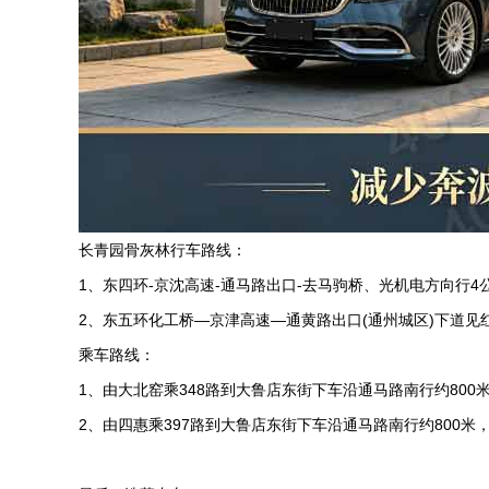
长青园骨灰林
行车路线：
1
、东四环
-
京沈高速
-
通马路出口
-
去马驹桥、光机电方向行
4
2
、东五环化工桥
—
京津高速
—
通黄路出口
(
通州城区
)
下道见
乘车路线：
1
、由大北窑乘
348
路到大鲁店东街下车沿通马路南行约
800
2
、由四惠乘
397
路到大鲁店东街下车沿通马路南行约
800
米