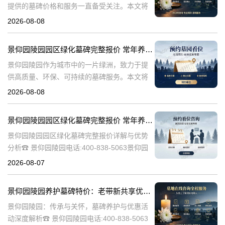
提供的墓碑价格和服务一直备受关注。本文将
深入探讨景仰园陵园园区主流墓碑的价格体
2026-08-08
系，详细介绍其常年保洁养护服务以及专属优
惠活动，为有意选择墓碑的家属提供专业、详
景仰园陵园园区绿化墓碑完整报价 常年养护不收取额外费用详解与专属优惠活动介绍
尽
景仰园陵园作为城市中的一片绿洲，致力于提
供高质量、环保、可持续的墓碑服务。本文将
详细解析景仰园陵园园区绿化墓碑的完整报
2026-08-08
价，常年养护政策，以及专属优惠活动，为寻
求墓碑服务的家庭提供有价值的信息。☎ 景仰
景仰园陵园园区绿化墓碑完整报价 常年养护不收取额外费用详解与优势分析
景仰园陵园园区绿化墓碑完整报价详解与优势
分析☎ 景仰园陵园电话:400-838-5063景仰园
陵园作为一家专业的陵园服务机构，致力于为
2026-08-07
家属提供高质量、个性化的墓碑选择和园区绿
化服务。本文将详细介绍景
景仰园陵园养护墓碑特价：老带新共享优惠，福利大放送！
景仰园陵园：传承与关怀，墓碑养护与优惠活
动深度解析☎ 景仰园陵园电话:400-838-5063