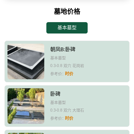
墓地价格
基本墓型
朝凤B:卧碑
基本墓型
0.3-0.8 双穴 花岗岩
时价
参考价：
卧碑
基本墓型
0.3-0.8 双穴 大理石
时价
参考价：