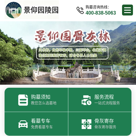
购墓咨询热线：
400-838-5063
购墓须知
服务流程
教您怎么选墓地
一站式流程服务
看墓专车
骨灰寄存
免费看墓专车
骨灰寄存服务