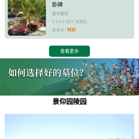
卧碑
基本墓型
0.3-0.8 双穴 大理石
时价
参考价：
查看更多
景仰园陵园