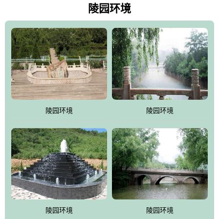
天枫叶艳红欲滴，冬天银装素裹分外妖娆！南面隔山而望的正是著
陵园环境
名的十三陵水库.景仰园择水而居，占尽了地形龙脉。难怪有位文人
赞叹："景仰园真乃浑然天成的人生后花园！"陵区内草木茂盛，灵气
盎然，既有山川大聚的龙脉气魄，又有藏风得水的宝密形局。十三
陵是世间稀有的地形宝地，也是我们让逝者回归自然的首选墓葬之
灵穴，安息之宝地。
陵园环境
陵园环境
陵园环境
陵园环境