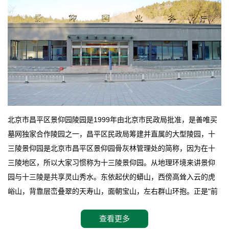
北京市昌平区景仰园陵园是1999年由北京市民政局批准，是善唯买
墓网独家合作陵园之一，昌平区民政局筹建并直属的大型陵园，十
三陵景仰园是北京市昌平区景仰园骨灰林管理处的简称，因为在十
三陵地区，所以大家习惯称为十三陵景仰园。从地理环境来讲景仰
园与十三陵是共享灵山秀水。东依起伏的蟒山，西傍高耸入云的虎
峪山，背靠层峦叠翠的天寿山，面朝宝山，左右群山环抱。正是"前
朱雀，后玄武，左青龙，右白虎"天人合一道法自然，灵秀天成。整
查看更多
座陵园地处天寿山的环抱之中，四周群山若封似闭，层峦叠翠，秋