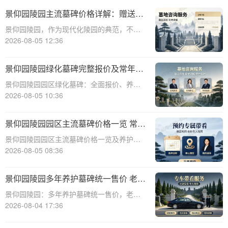
景仰园陵园主流墓碑价格详解：赠送常
年保洁养护及福利活动全解析
景仰园陵园，作为现代化陵园的典范，不仅
为逝者营造庄重肃穆的安息之所，也为生者
2026-08-05 12:36
提供贴心周到的服务。在众多陵园服务中，
墓碑的选择与维护占据核心地位。本文将深
景仰园陵园绿化墓碑完整报价及常年养
入解析景仰园陵园主流墓碑的价格体系，详
护免费政策详解与优势分析
景仰园陵园园区绿化墓碑：全面报价、养护
解常年保洁
服务及优势深度解析☎ 景仰园陵园电话:400-
2026-08-05 10:36
838-5063随着社会观念的进步，人们对逝者
的纪念方式日益多元化。景仰园陵园作为行
景仰园陵园园区主流墓碑价格一览 常年
业内的佼佼者，特别推出了园区绿
保洁养护随单赠送详解
景仰园陵园园区主流墓碑价格一览及养护服
务详解☎ 景仰园陵园电话:400-838-5063在
2026-08-05 08:36
人生的旅途中，我们都会经历生老病死。当
亲人离我们而去，选择一个合适的安息之
景仰园陵园多年养护墓碑统一售价 老带
地，不仅是对逝者的尊重，也是生者情
新双方共享优惠活动详解
景仰园陵园：多年养护墓碑统一售价，老带
新双方共享优惠活动详解☎ 景仰园陵园电
2026-08-04 17:36
话:400-838-5063在人生的旅途中，我们总会
面临生离死别的时刻。当亲人离去，留下的