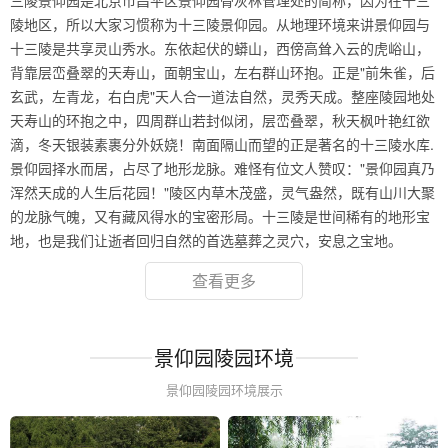
三陵景仰园是北京市昌平区景仰园骨灰林管理处的简称，因为在十三
陵地区，所以大家习惯称为十三陵景仰园。从地理环境来讲景仰园与
十三陵是共享灵山秀水。东依起伏的蟒山，西傍高耸入云的虎峪山，
背靠层峦叠翠的天寿山，面朝宝山，左右群山环抱。正是"前朱雀，后
玄武，左青龙，右白虎"天人合一道法自然，灵秀天成。整座陵园地处
天寿山的环抱之中，四周群山若封似闭，层峦叠翠，秋天枫叶艳红欲
滴，冬天银装素裹分外妖娆！南面隔山而望的正是著名的十三陵水库.
景仰园择水而居，占尽了地形龙脉。难怪有位文人赞叹："景仰园真乃
浑然天成的人生后花园！"陵区内草木茂盛，灵气盎然，既有山川大聚
的龙脉气魄，又有藏风得水的宝密形局。十三陵是世间稀有的地形宝
地，也是我们让逝者回归自然的首选墓葬之灵穴，安息之宝地。
查看更多
景仰园陵园环境
景仰园陵园环境展示