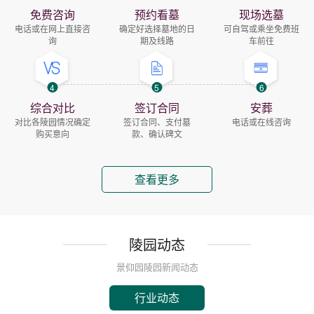
免费咨询
预约看墓
现场选墓
电话或在网上直接咨
确定好选择墓地的日
可自驾或乘坐免费班
询
期及线路
车前往
4
5
6
综合对比
签订合同
安葬
对比各陵园情况确定
签订合同、支付墓
电话或在线咨询
购买意向
款、确认碑文
查看更多
陵园动态
景仰园陵园新闻动态
行业动态