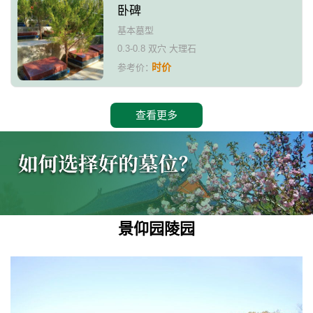
卧碑
基本墓型
0.3-0.8 双穴 大理石
时价
参考价：
查看更多
景仰园陵园