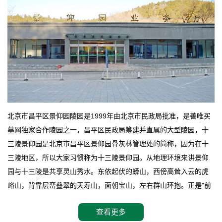
北京市昌平区景仰园陵园是1999年由北京市民政局批准，是善唯买
墓网独家合作陵园之一，昌平区民政局筹建并直属的大型陵园，十
三陵景仰园是北京市昌平区景仰园骨灰林管理处的简称，因为在十
三陵地区，所以大家习惯称为十三陵景仰园。从地理环境来讲景仰
园与十三陵是共享灵山秀水。东依起伏的蟒山，西傍高耸入云的虎
峪山，背靠层峦叠翠的天寿山，面朝宝山，左右群山环抱。正是"前
朱雀，后玄武，左青龙，右白虎"天人合一道法自然，灵秀天成。整
查看更多
座陵园地处天寿山的环抱之中，四周群山若封似闭，层峦叠翠，秋