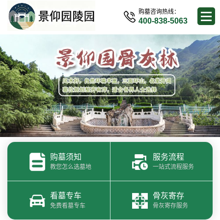
购墓咨询热线：
400-838-5063
购墓须知
服务流程
教您怎么选墓地
一站式流程服务
看墓专车
骨灰寄存
免费看墓专车
骨灰寄存服务