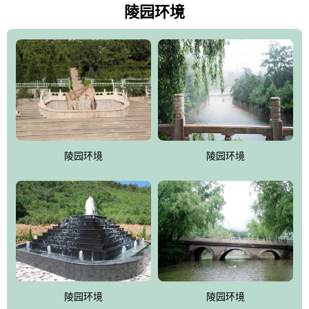
天枫叶艳红欲滴，冬天银装素裹分外妖娆！南面隔山而望的正是著
陵园环境
名的十三陵水库.景仰园择水而居，占尽了地形龙脉。难怪有位文人
赞叹："景仰园真乃浑然天成的人生后花园！"陵区内草木茂盛，灵气
盎然，既有山川大聚的龙脉气魄，又有藏风得水的宝密形局。十三
陵是世间稀有的地形宝地，也是我们让逝者回归自然的首选墓葬之
灵穴，安息之宝地。
陵园环境
陵园环境
陵园环境
陵园环境