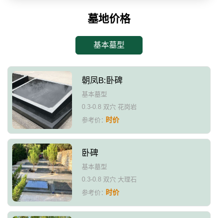
墓地价格
基本墓型
朝凤B:卧碑
基本墓型
0.3-0.8 双穴 花岗岩
时价
参考价：
卧碑
基本墓型
0.3-0.8 双穴 大理石
时价
参考价：