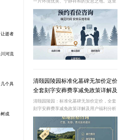
一片环境优美、宁静祥和的安息之地。这里
不仅拥有得天独厚的自然环境，还以其独特
的原生林地墓碑设计，为逝者提供一个安静
而尊贵的归宿。近期，陵园推出了一项限时
特惠活动，
，让逝者
山川河流
清颐园陵园标准化墓碑无加价定价
中几个具
全套刻字安葬费享减免政策详解及
用户福利分析
清颐园陵园：标准化墓碑无加价定价，全套
刻字安葬费享减免政策详解及用户福利分析
绿树成
☎ 清颐园公墓电话:400-838-5063在现代社
会，人们对死亡和身后事的规划越来越重
视。清颐园陵园作为一家专业的陵园服