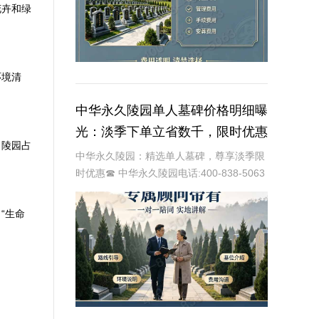
花卉和绿
环境清
中华永久陵园单人墓碑价格明细曝
光：淡季下单立省数千，限时优惠
。陵园占
深度解析
中华永久陵园：精选单人墓碑，尊享淡季限
时优惠☎ 中华永久陵园电话:400-838-5063
中华永久陵园，作为国内知名的陵园品牌，
始终以提供高品质的墓碑产品和服务为己
“生命
任。本文将全面解析中华永久陵园多款