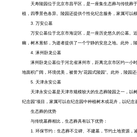
天寿陵园
位于北京市昌平区，是一座集生态葬与传统葬
植，四季景色各异。陵园还提供个性化纪念服务，家属可以
3.
万安公墓
万安公墓
位于北京市海淀区，是一座历史悠久的公墓。
幽，树木葱郁，为逝者提供了一个宁静的安息之地。此外，
4.
涿州卧龙公墓
涿州卧龙公墓
位于河北省涿州市，距离北京市区约一小
地面积广阔，环境优美，被誉为“花园式陵园”。此外，陵园
5. 天津永安公墓
天津永安公墓是天津市规模较大的生态葬陵园之一，以树
纪念园”项目，家属可以在纪念园中种植树木或花卉，以纪念
生态葬的优势
与传统墓葬相比，生态葬具有以下优势：
1. 环保节约：生态葬不立碑、不建墓，节约土地资源