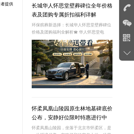
逝者提供
长城华人怀思堂壁葬碑位全年价格
表及团购专属折扣福利详解
环保殡葬新选择：长城华人怀思堂壁葬碑位
价格及团购福利全解析☎ 华人怀思堂电
话:400-838-5063随着现代人对身后事的规
划日益细致，壁葬作为一种绿色、节地的殡
葬方式逐渐走进大众视野。长城华人怀思
怀柔凤凰山陵园原生林地墓碑底价
公布，安静好位限时特惠进行中
怀柔凤凰山陵园，坐落于北京市怀柔区，是