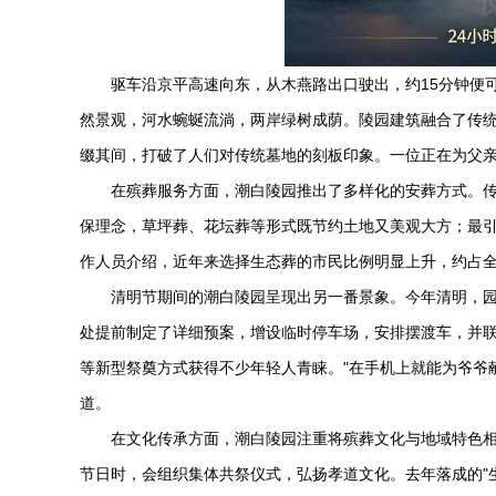
驱车沿京平高速向东，从木燕路出口驶出，约15分钟便
然景观，河水蜿蜒流淌，两岸绿树成荫。陵园建筑融合了传
缀其间，打破了人们对传统墓地的刻板印象。一位正在为父亲
在殡葬服务方面，
潮白陵园
推出了多样化的安葬方式。
保理念，草坪葬、花坛葬等形式既节约土地又美观大方；最
作人员介绍，近年来选择生态葬的市民比例明显上升，约占全
清明节期间的
潮白陵园
呈现出另一番景象。今年清明，园
处提前制定了详细预案，增设临时停车场，安排摆渡车，并
等新型祭奠方式获得不少年轻人青睐。"在手机上就能为爷爷
道。
在文化传承方面，
潮白陵园
注重将殡葬文化与地域特色
节日时，会组织集体共祭仪式，弘扬孝道文化。去年落成的"