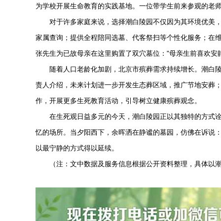
为学校开展生命教育的实践基地。一位带学生前来参观的老师
对于许多家庭来说，选择
潮白陵园
不仅因为其环境优美
家属查询；提供全程陪同选墓、代客祭扫等个性化服务；在
张先生为已故母亲在这里购置了双穴墓位："母亲生前喜欢安
随着人口老龄化加剧，北京市殡葬需求持续增长。
潮白
责人介绍，未来计划进一步开发生态葬区域，推广节地安葬
作，开展更多生死教育活动，引导树立健康殡葬观念。
在生死观日益多元的今天，
潮白陵园
正以其独特的方式
忆的场所。当夕阳西下，余晖洒在静谧的墓园，仿佛在诉说
以最宁静的方式得以延续。
（注：文中数据及服务信息根据公开资料整理，具体以