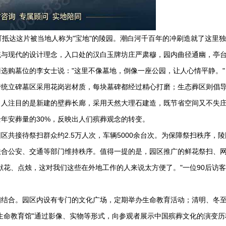
可抵达这片被当地人称为"宝地"的陵园。潮白河千百年的冲刷造就了这里
统与现代的设计理念，入口处的汉白玉牌坊庄严肃穆，园内曲径通幽，亭
选购墓位的李女士说："这里不像墓地，倒像一座公园，让人心情平静。"
传统立碑墓区采用花岗岩材质，每块墓碑都经过精心打磨；生态葬区则倡
引人注目的是新建的壁葬长廊，采用天然大理石建造，既节省空间又不失
年安葬量的30%，反映出人们殡葬观念的转变。
区共接待祭扫群众约2.5万人次，车辆5000余台次。为保障祭扫秩序，
联合公安、交通等部门维持秩序。值得一提的是，园区推广的鲜花祭扫、
献花、点烛，这对我们这些在外地工作的人来说太方便了。"一位90后访
相结合。园区内设有专门的文化广场，定期举办生命教育活动；清明、冬
生命教育馆"通过影像、实物等形式，向参观者展示中国殡葬文化的演变历