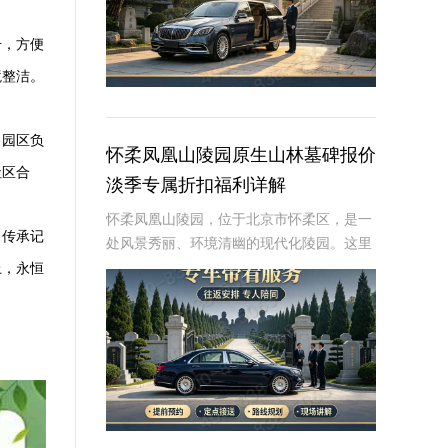
号，方便
境整洁。
。园区负
怀柔凤凰山陵园原生山林墓碑报价
社区合
淡季专属折扣福利详解
怀柔凤凰山陵园，位于北京市怀柔区，是一
、传承记
处风景秀丽、环境清幽的现代化陵园。这里
依山傍水，绿树成荫，为逝者提供了一个宁
上，永恒
静而庄严的安息之地。近年来，随着人们对
逝者安葬方式的不断追求，墓碑作为纪念逝
者、寄托哀