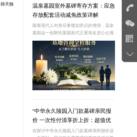
其得天独
温泉墓园室外墓碑寄存方案：应急
存放配套活动减免政策详解
随着现代人对身后事规划意识的增强，温泉
墓园这一创新性墓园形式正逐渐走进公众视
野。温泉墓园不仅营造了宁静祥和的环境氛
围，更通过一系列贴心设施，如室外墓碑寄
存区、应急遗体临时存放服务等，为家属提
供极大便利
“中华永久陵园入门款墓碑亲民报
价 一次性付清享折上折：超值优
惠与便捷选择的完美结合”
在探讨中华永久陵园入门款墓碑亲民报价这