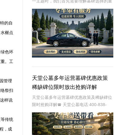
一主题时，我们首先需要理解墓碑选择的重
要性及其对逝者与生者的影响。墓碑不仅是
对逝者的纪念，也是对生者情感的寄托。因
此，选择一款既符合预算又具有纪念意义的
独特的自
墓碑显得尤
台水榭点
导绿色环
庄重。工
天堂公墓多年运营墓碑优惠政策
陵园管理
稀缺碑位限时放出抢购详解
网络祭扫
天堂公墓多年运营墓碑优惠政策及稀缺碑位
客这样说
限时抢购详解☎ 天堂公墓电话:400-838-
5063天堂公墓，作为一家历史悠久的公墓，
多年来一直致力于为家属提供最优质、最便
至等传统
捷的墓碑选择服务。随着社会的发展和
程，成