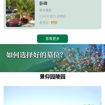
卧碑
基本墓型
0.3-0.8 双穴 大理石
时价
参考价：
查看更多
景仰园陵园