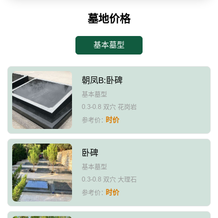
墓地价格
基本墓型
朝凤B:卧碑
基本墓型
0.3-0.8 双穴 花岗岩
时价
参考价：
卧碑
基本墓型
0.3-0.8 双穴 大理石
时价
参考价：