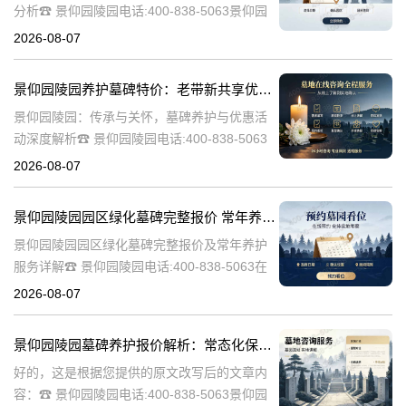
分析☎ 景仰园陵园电话:400-838-5063景仰园
陵园作为一家专业的陵园服务机构，致力于为
2026-08-07
家属提供高质量、个性化的墓碑选择和园区绿
化服务。本文将详细介绍景
景仰园陵园养护墓碑特价：老带新共享优惠，福利大放送！
景仰园陵园：传承与关怀，墓碑养护与优惠活
动深度解析☎ 景仰园陵园电话:400-838-5063
景仰园陵园，一个致力于为逝者提供最优质安
2026-08-07
息之地的品牌，始终将墓碑的养护工作放在重
要位置。我们深知，墓碑不
景仰园陵园园区绿化墓碑完整报价 常年养护不收取额外费用详解
景仰园陵园园区绿化墓碑完整报价及常年养护
服务详解☎ 景仰园陵园电话:400-838-5063在
现代社会，人们对逝者的纪念方式越来越注重
2026-08-07
生态环保和人文关怀。景仰园陵园作为一家专
业的陵园服务提供商，致力
景仰园陵园墓碑养护报价解析：常态化保洁服务免费说明
好的，这是根据您提供的原文改写后的文章内
容：☎ 景仰园陵园电话:400-838-5063景仰园