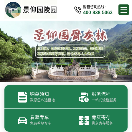
购墓咨询热线：
400-838-5063
购墓须知
服务流程
教您怎么选墓地
一站式流程服务
看墓专车
骨灰寄存
免费看墓专车
骨灰寄存服务