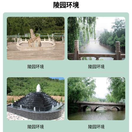
天枫叶艳红欲滴，冬天银装素裹分外妖娆！南面隔山而望的正是著
陵园环境
名的十三陵水库.景仰园择水而居，占尽了地形龙脉。难怪有位文人
赞叹："景仰园真乃浑然天成的人生后花园！"陵区内草木茂盛，灵气
盎然，既有山川大聚的龙脉气魄，又有藏风得水的宝密形局。十三
陵是世间稀有的地形宝地，也是我们让逝者回归自然的首选墓葬之
灵穴，安息之宝地。
陵园环境
陵园环境
陵园环境
陵园环境