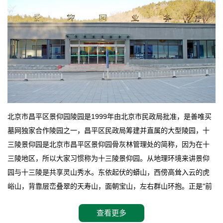
北京市昌平区景仰园陵园是1999年由北京市民政局批准，是善唯买
墓网独家合作陵园之一，昌平区民政局筹建并直属的大型陵园，十
三陵景仰园是北京市昌平区景仰园骨灰林管理处的简称，因为在十
三陵地区，所以大家习惯称为十三陵景仰园。从地理环境来讲景仰
园与十三陵是共享灵山秀水。东依起伏的蟒山，西傍高耸入云的虎
峪山，背靠层峦叠翠的天寿山，面朝宝山，左右群山环抱。正是"前
朱雀，后玄武，左青龙，右白虎"天人合一道法自然，灵秀天成。整
查看更多
座陵园地处天寿山的环抱之中，四周群山若封似闭，层峦叠翠，秋