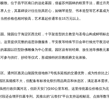
到极致。位于昌平区南口的这处墓园，借鉴苏州园林的框景手法，通过月
艺界人士，其墓碑设计往往别具匠心，如钢琴造型、书本造型等艺术墓成
当然价格也相对较高，艺术墓起价通常在15万元以上。
墓园。陵园位于海淀区西北旺，十字架造型的主教堂与圣母山构成鲜明标
雅。这里提供完整的追思弥撒服务，平安夜等特殊节日会举行烛光守夜活
建的墓园以巨型卧佛雕像为中心景观。园区设有转经廊、放生池等佛教元
属可参与供灯、抄经等仪式，形成独特的宗教殡葬文化体验。
墓区。通州区
惠灵山陵园
凭借地铁7号线东延线的交通优势，成为性价比之
。园区虽规模不大，但配备有标准化祭扫用品商店和休息区，满足基本需求
，虽然行政归属河北，但距天安门仅60公里车程。这里传统墓位价格仅为
时段还会增开扫墓专列。其推出的"云祭扫"平台支持远程献花、点烛等数