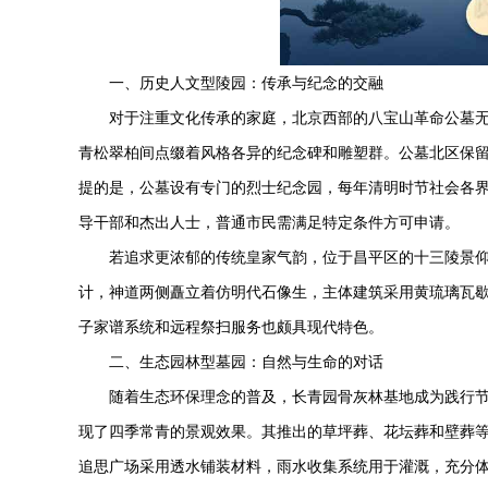
一、历史人文型陵园：传承与纪念的交融
对于注重文化传承的家庭，北京西部的八宝山革命公墓
青松翠柏间点缀着风格各异的纪念碑和雕塑群。公墓北区保
提的是，公墓设有专门的烈士纪念园，每年清明时节社会各
导干部和杰出人士，普通市民需满足特定条件方可申请。
若追求更浓郁的传统皇家气韵，位于昌平区的十三陵景仰
计，神道两侧矗立着仿明代石像生，主体建筑采用黄琉璃瓦
子家谱系统和远程祭扫服务也颇具现代特色。
二、生态园林型墓园：自然与生命的对话
随着生态环保理念的普及，
长青园
骨灰林基地成为践行
现了四季常青的景观效果。其推出的草坪葬、花坛葬和壁葬等形
追思广场采用透水铺装材料，雨水收集系统用于灌溉，充分