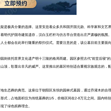
无疑是极具分量的选择。这里安息着众多共和国开国元勋、科学家和文艺
留着明代护国寺建筑遗存，汉白玉栏杆与仿古亭台营造出庄严肃穆的氛围
界人士都会在此举行隆重的祭扫仪式。需要注意的是，该公墓目前主要面
园则依托世界文化遗产明十三陵的格局而建。园区参照古代"前堂后寝"的
歇山顶，彰显出非凡的威严。这里推出的墓区特别适合重视宗族观念的，
节地生态葬的典范。这座位于朝阳区东坝的园林式墓园，通过乔灌木的合
式，占地面积仅为传统墓葬的1/5，价格区间在2-8万元之间。园内特
体现了绿色殡葬理念。