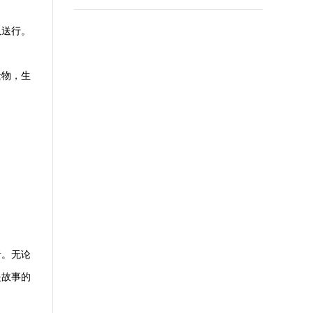
队送行。
遗物，生
者。无论
是故事的