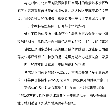
与之相比，北京
天寿陵园
则将江南园林的造景艺术发挥
廊等元素营造移步换景的视觉效果。名人园区安葬着多位文
点。该陵园推出的化服务可根据逝者生平设计专属纪念设施，
三、宗教特色型墓园：信仰与永恒的安顿
针对不同信仰需求，北京还分布着具有宗教背景的专业
按教区划分，墓碑统一采用白色大理石配拉丁十字，简洁素
佛教信众则多选择门头沟区
万佛华侨陵园
，这座依山而
莲花位等环保葬式。特别的是，这里定期举办超度法会，家
四、经济实用型墓地：惠民与便利的平衡
考虑到不同家庭的经济状况，北京周边开发了多个惠民
准立碑墓位价格控制在3-5万元区间，并提供分期付款方案
更远些的
涿州卧龙公墓
则主打"京南一小时殡葬圈"概念
型的1/3左右，园区提供北京各区免费接送班车，清明等高峰
能，特别适合海外或外地亲属参与祭祀。