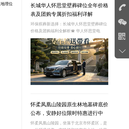
从地理位
长城华人怀思堂壁葬碑位全年价格
表及团购专属折扣福利详解
环保殡葬新选择：长城华人怀思堂壁葬碑位
价格及团购福利全解析☎ 华人怀思堂电
话:400-838-5063随着现代人对身后事的规
划日益细致，壁葬作为一种绿色、节地的殡
葬方式逐渐走进大众视野。长城华人怀思
怀柔凤凰山陵园原生林地墓碑底价
公布，安静好位限时特惠进行中
怀柔凤凰山陵园，坐落于北京市怀柔区，是