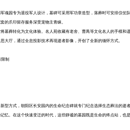
的军魂园专为退役军人设计，墓碑可采用军功章造型，落葬时可安排仪仗
配套的爪印留存服务深受宠物主青睐。
堂将墓葬转化为文化体验。名人苑收藏有老舍、曹禺等文化名人的手模和
追思大厅，通过全息投影技术再现逝者影像，开创了全新的缅怀方式。
有限制
等新型方式，朝阳区
长安园
内的生命纪念碑就专门纪念选择生态葬法的逝
的记忆。在这个快速变迁的时代，这些静谧的墓园既是生命的终点站，也