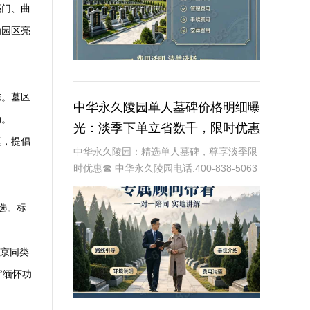
亮门、曲
为园区亮
志。墓区
中华永久陵园单人墓碑价格明细曝
动。
光：淡季下单立省数千，限时优惠
素，提倡
深度解析
中华永久陵园：精选单人墓碑，尊享淡季限
时优惠☎ 中华永久陵园电话:400-838-5063
中华永久陵园，作为国内知名的陵园品牌，
始终以提供高品质的墓碑产品和服务为己
选。标
任。本文将全面解析中华永久陵园多款
。
北京同类
字缅怀功