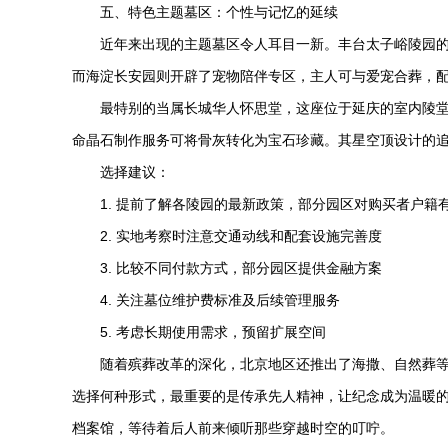
五、特色主题墓区：个性与记忆的延续
近年来出现的主题墓区令人耳目一新。丰台
太子峪陵园
而海淀
长安园
则开辟了宠物陪伴专区，主人可与爱宠合葬，
最特别的当属长城
华人怀思堂
，这座位于延庆的室内陵
命晶石制作服务可将骨灰转化为宝石珍藏。其星空顶设计的
选择建议：
1. 提前了解各陵园的最新政策，部分园区对购买者户籍
2. 实地考察时注意交通动线和配套设施完善度
3. 比较不同付款方式，部分园区提供金融方案
4. 关注墓位维护费标准及后续管理服务
5. 考虑长期使用需求，预留扩展空间
随着殡葬改革的深化，北京地区还推出了海撒、自然葬
选择何种形式，最重要的是传承先人精神，让纪念成为温暖
档案馆，等待着后人前来倾听那些穿越时空的叮咛。