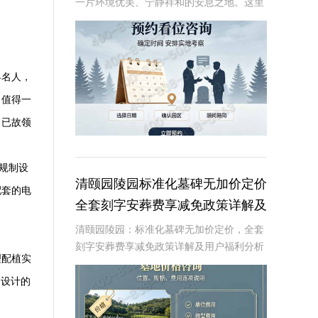
一片环境优美、宁静祥和的安息之地。这里
不仅拥有得天独厚的自然环境，还以其独特
的原生林地墓碑设计，为逝者提供一个安静
而尊贵的归宿。近期，陵园推出了一项限时
特惠活动，
界名人，
。值得一
向已故领
规制设
清颐园陵园标准化墓碑无加价定价
配套的电
全套刻字安葬费享减免政策详解及
用户福利分析
清颐园陵园：标准化墓碑无加价定价，全套
刻字安葬费享减免政策详解及用户福利分析
理配植实
☎ 清颐园公墓电话:400-838-5063在现代社
会，人们对死亡和身后事的规划越来越重
别设计的
视。清颐园陵园作为一家专业的陵园服