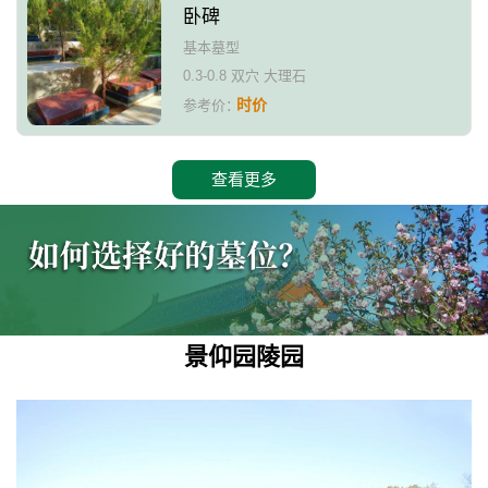
卧碑
基本墓型
0.3-0.8 双穴 大理石
时价
参考价：
查看更多
景仰园陵园