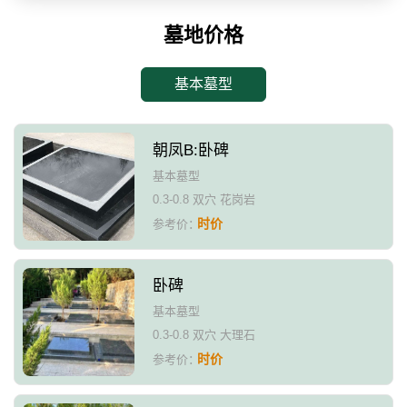
墓地价格
基本墓型
朝凤B:卧碑
基本墓型
0.3-0.8 双穴 花岗岩
时价
参考价：
卧碑
基本墓型
0.3-0.8 双穴 大理石
时价
参考价：