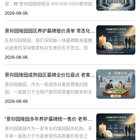
容：☎ 景仰园陵园电话:400-838-5063景仰园
陵园园区墓碑养护服务详情：常态化保洁费用
2026-08-06
说明景仰园陵园，作为寄托哀思与缅怀的庄重
之地，对园内环境的维护
景仰园陵园园区养护墓碑报价清单 常态化保洁无需额外付费详解
在景仰园陵园，我们深知每一块墓碑都承载着
对逝者的深深敬意和对生者的无尽思念。因
此，我们致力于提供最优质的园区养护服务，
2026-08-06
确保每一处都保持庄严肃穆与整洁美观。本文
将详细解析景仰园陵园园区养护墓碑的报价清
景仰园陵园成熟园区墓碑全价位盘点 老客户续费叠加福利详解
单
景仰园陵园，作为一家成熟且备受尊敬的陵
园，一直致力于为用户提供高质量的服务和多
样化的选择。本文将详细盘点景仰园陵园成熟
2026-08-06
园区的墓碑全价位，并深入解析老客户续费叠
加福利，旨在为有需求的用户提供全面、有价
“景仰园陵园多年养护墓碑统一售价 老带新双方共享优惠 详解费用与福利政策”
值
景仰园陵园作为一家专业的陵园服务机构，多
年来一直致力于为逝者提供高质量的安息之