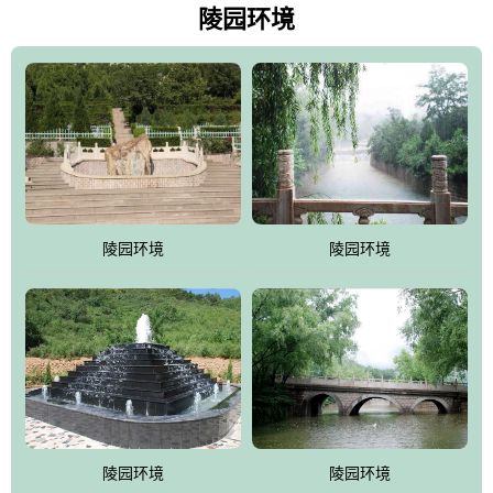
天枫叶艳红欲滴，冬天银装素裹分外妖娆！南面隔山而望的正是著
陵园环境
名的十三陵水库.景仰园择水而居，占尽了地形龙脉。难怪有位文人
赞叹："景仰园真乃浑然天成的人生后花园！"陵区内草木茂盛，灵气
盎然，既有山川大聚的龙脉气魄，又有藏风得水的宝密形局。十三
陵是世间稀有的地形宝地，也是我们让逝者回归自然的首选墓葬之
灵穴，安息之宝地。
陵园环境
陵园环境
陵园环境
陵园环境