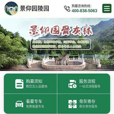
购墓咨询热线：
400-838-5063
购墓须知
服务流程
教您怎么选墓地
一站式流程服务
看墓专车
骨灰寄存
免费看墓专车
骨灰寄存服务