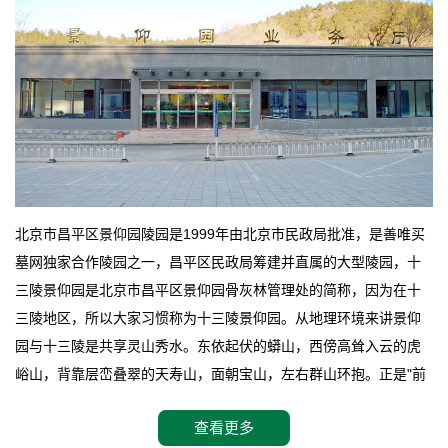
北京市昌平区景仰园陵园是1999年由北京市民政局批准，是善唯买
墓网独家合作陵园之一，昌平区民政局筹建并直属的大型陵园，十
三陵景仰园是北京市昌平区景仰园骨灰林管理处的简称，因为在十
三陵地区，所以大家习惯称为十三陵景仰园。从地理环境来讲景仰
园与十三陵是共享灵山秀水。东依起伏的蟒山，西傍高耸入云的虎
峪山，背靠层峦叠翠的天寿山，面朝宝山，左右群山环抱。正是"前
朱雀，后玄武，左青龙，右白虎"天人合一道法自然，灵秀天成。整
查看更多
座陵园地处天寿山的环抱之中，四周群山若封似闭，层峦叠翠，秋