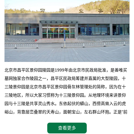
北京市昌平区景仰园陵园是1999年由北京市民政局批准，是善唯买
墓网独家合作陵园之一，昌平区民政局筹建并直属的大型陵园，十
三陵景仰园是北京市昌平区景仰园骨灰林管理处的简称，因为在十
三陵地区，所以大家习惯称为十三陵景仰园。从地理环境来讲景仰
园与十三陵是共享灵山秀水。东依起伏的蟒山，西傍高耸入云的虎
峪山，背靠层峦叠翠的天寿山，面朝宝山，左右群山环抱。正是"前
朱雀，后玄武，左青龙，右白虎"天人合一道法自然，灵秀天成。整
查看更多
座陵园地处天寿山的环抱之中，四周群山若封似闭，层峦叠翠，秋