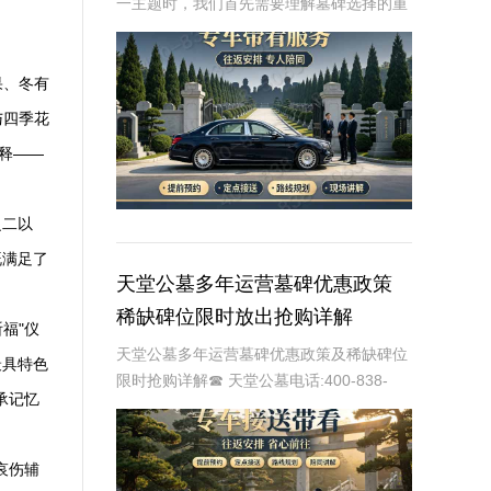
一主题时，我们首先需要理解墓碑选择的重
要性及其对逝者与生者的影响。墓碑不仅是
对逝者的纪念，也是对生者情感的寄托。因
此，选择一款既符合预算又具有纪念意义的
果、冬有
墓碑显得尤
与四季花
释——
之二以
既满足了
天堂公墓多年运营墓碑优惠政策
稀缺碑位限时放出抢购详解
福"仪
天堂公墓多年运营墓碑优惠政策及稀缺碑位
最具特色
限时抢购详解☎ 天堂公墓电话:400-838-
承记忆
5063天堂公墓，作为一家历史悠久的公墓，
多年来一直致力于为家属提供最优质、最便
捷的墓碑选择服务。随着社会的发展和
哀伤辅