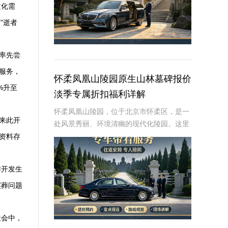
文化需
"逝者
率先尝
服务，
怀柔凤凰山陵园原生山林墓碑报价
%升至
淡季专属折扣福利详解
怀柔凤凰山陵园，位于北京市怀柔区，是一
来此开
处风景秀丽、环境清幽的现代化陵园。这里
依山傍水，绿树成荫，为逝者提供了一个宁
资料存
静而庄严的安息之地。近年来，随着人们对
逝者安葬方式的不断追求，墓碑作为纪念逝
作开发生
者、寄托哀
殡葬问题
社会中，