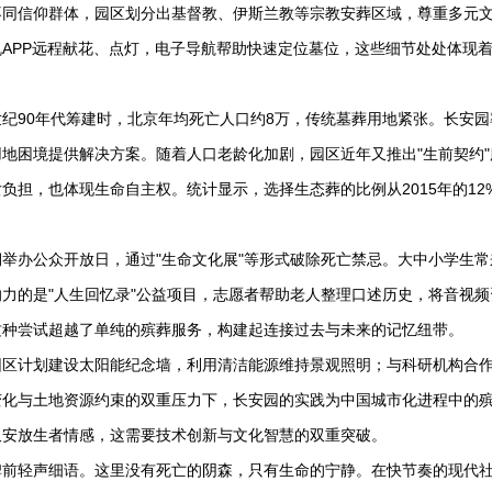
不同信仰群体，园区划分出基督教、伊斯兰教等宗教安葬区域，尊重多元
APP远程献花、点灯，电子导航帮助快速定位墓位，这些细节处处体现着
纪90年代筹建时，北京年均死亡人口约8万，传统墓葬用地紧张。长安园
地困境提供解决方案。随着人口老龄化加剧，园区近年又推出"生前契约"
担，也体现生命自主权。统计显示，选择生态葬的比例从2015年的12
举办公众开放日，通过"生命文化展"等形式破除死亡禁忌。大中小学生常
力的是"人生回忆录"公益项目，志愿者帮助老人整理口述历史，将音视频
这种尝试超越了单纯的殡葬服务，构建起连接过去与未来的记忆纽带。
园区计划建设太阳能纪念墙，利用清洁能源维持景观照明；与科研机构合
变化与土地资源约束的双重压力下，长安园的实践为中国城市化进程中的
又安放生者情感，这需要技术创新与文化智慧的双重突破。
碑前轻声细语。这里没有死亡的阴森，只有生命的宁静。在快节奏的现代