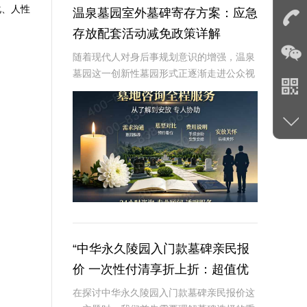
化、人性
温泉墓园室外墓碑寄存方案：应急
存放配套活动减免政策详解
随着现代人对身后事规划意识的增强，温泉
墓园这一创新性墓园形式正逐渐走进公众视
野。温泉墓园不仅营造了宁静祥和的环境氛
围，更通过一系列贴心设施，如室外墓碑寄
存区、应急遗体临时存放服务等，为家属提
供极大便利
“中华永久陵园入门款墓碑亲民报
价 一次性付清享折上折：超值优
惠与便捷选择的完美结合”
在探讨中华永久陵园入门款墓碑亲民报价这