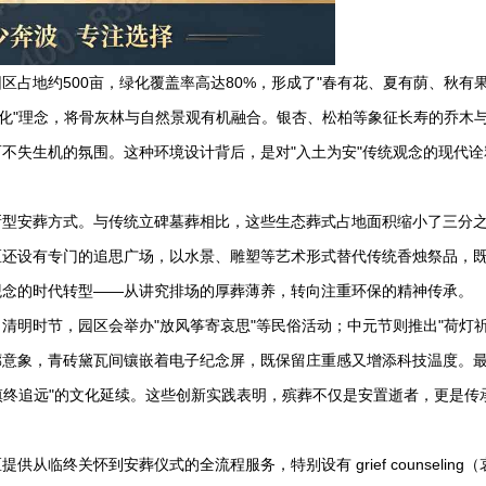
占地约500亩，绿化覆盖率高达80%，形成了"春有花、夏有荫、秋有
园化"理念，将骨灰林与自然景观有机融合。银杏、松柏等象征长寿的乔木
不失生机的氛围。这种环境设计背后，是对"入土为安"传统观念的现代诠
新型安葬方式。与传统立碑墓葬相比，这些生态葬式占地面积缩小了三分
区还设有专门的追思广场，以水景、雕塑等艺术形式替代传统香烛祭品，
观念的时代转型——从讲究排场的厚葬薄养，转向注重环保的精神传承。
清明时节，园区会举办"放风筝寄哀思"等民俗活动；中元节则推出"荷灯祈
廊意象，青砖黛瓦间镶嵌着电子纪念屏，既保留庄重感又增添科技温度。
"慎终追远"的文化延续。这些创新实践表明，殡葬不仅是安置逝者，更是传
临终关怀到安葬仪式的全流程服务，特别设有 grief counseling（