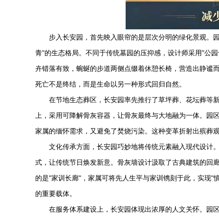
步入长安园，首先映入眼帘的是层次分明的绿化景观。园区
青"的生态格局。不同于传统墓园的压抑感，设计师采用"公
卉错落有致，蜿蜒的步道两侧点缀着休憩长椅，营造出静谧而
死亡不是终结，而是生命以另一种形式回归自然。
在节地生态葬区，长安园率先推行了草坪葬、花坛葬等
上，采用可降解骨灰容器，让骨灰最终与大地融为一体。园
家属的缅怀需求，又避免了焚烧污染。这种变革折射出殡葬
文化传承方面，长安园巧妙地将传统元素融入现代设计。
式，让传统节日焕发新意。骨灰墙设计汲取了古典建筑的回
的是"家训长廊"，家属可将先人生平与家训镌刻于此，实现
的重要载体。
在服务体系建设上，长安园体现出浓厚的人文关怀。园区提供从