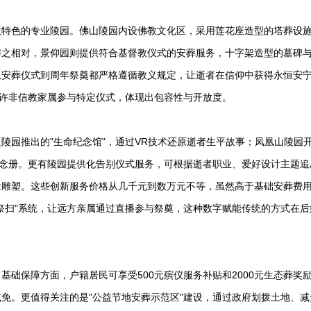
教特色的专业陵园。
佛山陵园
内设佛教文化区，采用莲花座造型的塔葬设
与之相对，景仰园则提供符合基督教仪式的安葬服务，十字架造型的墓碑
从安葬仪式到周年祭奠都严格遵循教义规定，让逝者在信仰中获得永恒安
允许非信教家属参与特定仪式，体现出包容性与开放度。
陵园推出的"生命纪念馆"，通过VR技术还原逝者生平故事；凤凰山陵园
纪念册。更有陵园提供化告别仪式服务，可根据逝者职业、爱好设计主题追
念雕塑。这些创新服务价格从几千元到数万元不等，虽然高于基础安葬费
祭扫"系统，让远方亲属通过直播参与祭奠，这种数字赋能传统的方式在后
础保障方面，户籍居民可享受500元殡仪服务补贴和2000元生态葬奖
免。更值得关注的是"公益节地安葬示范区"建设，通过政府划拨土地、减