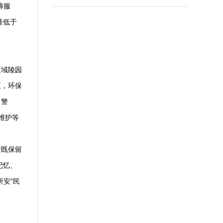
葬服
著低于
区域陵园
区，环保
，警
维护等
变既保留
记忆、
安"民