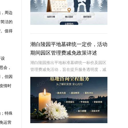
施，周边
与简洁的
宁。值得
潮白陵园平地墓碑统一定价，活动
期间园区管理费减免政策详述
开设
潮白陵园推出平地标准墓碑统一标价及园区
思会，
管理费减免活动，旨在提升服务透明度，减
轻家属负担☎ 潮白陵园电话:400-838-5063
用，但因
潮白陵园作为北京市重要的殡葬服务提供
疫情时
商，一直致力于为家属提供庄重、温馨
励；特殊
免运营