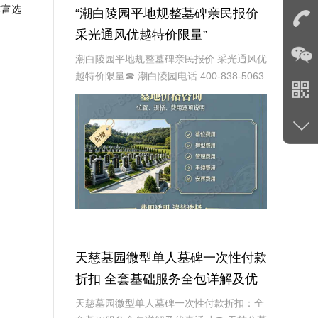
丰富选
“潮白陵园平地规整墓碑亲民报价
采光通风优越特价限量”
潮白陵园平地规整墓碑亲民报价 采光通风优
越特价限量☎ 潮白陵园电话:400-838-5063
在现代社会，人们对于死亡和葬礼的观念逐
渐发生改变。随着生活水平的提高，人们对
身后事的安排也越来越注重品质和
天慈墓园微型单人墓碑一次性付款
折扣 全套基础服务全包详解及优
惠活动
天慈墓园微型单人墓碑一次性付款折扣：全