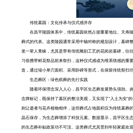
传统墓园：文化传承与仪式感并存
在昌平陵园体系中，传统墓园依然占据重要地位。
天寿
葬式的代表。这类陵园通常采用中轴对称的规划设计，墓碑
老一辈人青睐，尤其是带有传统雕刻工艺的花岗岩墓碑，往往
习俗携带鲜花祭品前来祭扫，这种仪式感成为维系情感的重要
造，通过缩小单穴面积、采用卧碑等形式，在保留传统祭扫
生态葬区：绿色殡葬的先行实践
随着环保理念深入人心，昌平区生态葬发展势头强劲。
念牌标记，既保持了墓区的整洁美观，又实现了"入土为安"
则让逝者与花卉植物相伴，这些葬式占地面积仅为传统墓葬的1
晶石保存，为生态葬增添了科技元素。数据显示，昌平区生态葬比例已
的生态葬补贴政策功不可没。这类葬式尤其受到年轻家庭欢