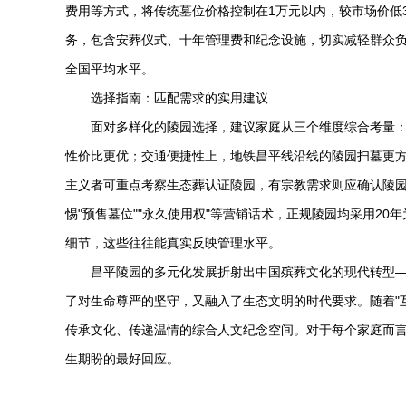
费用等方式，将传统墓位价格控制在1万元以内，较市场价低30
务，包含安葬仪式、十年管理费和纪念设施，切实减轻群众负
全国平均水平。
选择指南：匹配需求的实用建议
面对多样化的陵园选择，建议家庭从三个维度综合考量
性价比更优；交通便捷性上，地铁昌平线沿线的陵园扫墓更
主义者可重点考察生态葬认证陵园，有宗教需求则应确认陵
惕"预售墓位""永久使用权"等营销话术，正规陵园均采用2
细节，这些往往能真实反映管理水平。
昌平陵园的多元化发展折射出中国殡葬文化的现代转型
了对生命尊严的坚守，又融入了生态文明的时代要求。随着"
传承文化、传递温情的综合人文纪念空间。对于每个家庭而言
生期盼的最好回应。