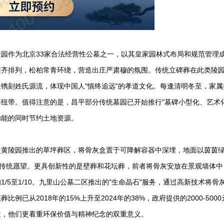
陵园
作为北京33家合法经营性公墓之一，以其皇家园林式布局和规范管理
整齐排列，松柏常青环绕，营造出庄严肃穆的氛围。传统立碑葬在此类陵
镌刻姓氏源流，体现中国人"慎终追远"的孝道文化。每逢清明冬至，家属
纽带。值得注意的是，昌平部分传统墓园已开始推行"墓碑小型化、艺术化
功能的同时节约土地资源。
炎黄陵园
推出的草坪葬区，将骨灰盒置于可降解容器中深埋，地面以茵茵
的传统愿望。更具创新性的是壁葬和花坛葬，前者将骨灰安放在景观墙体中
/5至1/10。九里山公墓二区推出的"生命晶石"服务，通过高新技术将骨
从2018年的15%上升至2024年的38%，政府提供的2000-500
迎，他们更看重环保价值与精神纪念的双重意义。