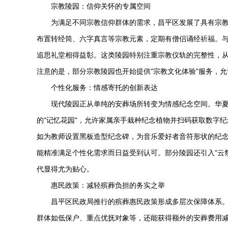
宗教陵园：信仰关怀的专属空间
为满足不同宗教信仰群体的需求，昌平区发展了具有宗
布置转经筒、六字真言等宗教元素，定期有僧侣诵经祈福。
追思礼堂相得益彰。这类陵园特别注重宗教仪轨的完整性，
注意的是，部分宗教陵园也开始提供"宗教文化体验"服务，
个性化服务：情感寄托的创新表达
现代陵园正从单纯的安葬场所转变为情感纪念空间。华夏
的"记忆花园"，允许家属亲手栽种纪念植物并扫码获取数字
如为教师设置黑板造型纪念碑，为音乐爱好者音符形状的纪
能精准满足个性化需求而日益受到认可。部分陵园还引入"云
代显得尤为贴心。
惠民政策：减轻殡葬负担的务实之举
昌平区民政局推行的殡葬惠民政策形成多层次保障体系。基
群体如低保户、重点优抚对象等，还能获得额外的安葬费用减