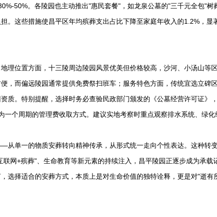
%-50%。各陵园也主动推出"惠民套餐"，如龙泉公墓的"三千元全包"树
担。这些措施使昌平区年均殡葬支出占比下降至家庭年收入的1.2%，显
：地理位置方面，十三陵周边陵园风景优美但价格较高，沙河、小汤山等
方便，而偏远陵园通常提供免费祭扫班车；服务特色方面，传统宜选立碑
园资质。特别提醒，选择时务必查验民政部门颁发的《公墓经营许可证》
0年为一个周期的管理费收取方式。建议实地考察时重点观察排水系统、绿化
——从单一的物质安葬转向精神传承，从形式统一走向个性表达。这种转
互联网+殡葬"、生命教育等新元素的持续注入，昌平陵园正逐步成为承载
，选择适合的安葬方式，本质上是对生命价值的独特诠释，更是对"逝有所