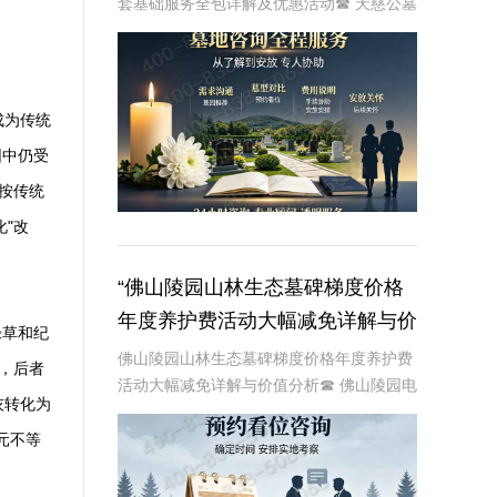
套基础服务全包详解及优惠活动☎ 天慈公墓
电话:400-838-5063在人生的某个阶段，我
们都需要面对失去亲人的痛苦。当我们的亲
人离开这个世界，选择一个合适的安
成为传统
园中仍受
按传统
"改
“佛山陵园山林生态墓碑梯度价格
年度养护费活动大幅减免详解与价
绿草和纪
值分析”
佛山陵园山林生态墓碑梯度价格年度养护费
，后者
活动大幅减免详解与价值分析☎ 佛山陵园电
灰转化为
话:400-838-5063随着人们生活水平的提
高，对于身后事的安排也越来越注重环保、
0元不等
生态和个性化。佛山陵园作为国内知名