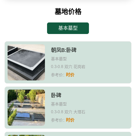
墓地价格
基本墓型
朝凤B:卧碑
基本墓型
0.3-0.8 双穴 花岗岩
时价
参考价：
卧碑
基本墓型
0.3-0.8 双穴 大理石
时价
参考价：