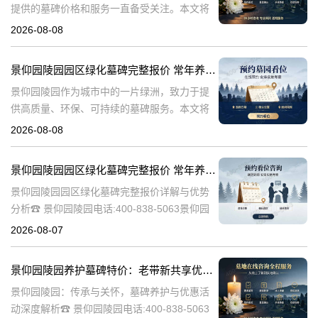
提供的墓碑价格和服务一直备受关注。本文将
深入探讨景仰园陵园园区主流墓碑的价格体
2026-08-08
系，详细介绍其常年保洁养护服务以及专属优
惠活动，为有意选择墓碑的家属提供专业、详
景仰园陵园园区绿化墓碑完整报价 常年养护不收取额外费用详解与专属优惠活动介绍
尽
景仰园陵园作为城市中的一片绿洲，致力于提
供高质量、环保、可持续的墓碑服务。本文将
详细解析景仰园陵园园区绿化墓碑的完整报
2026-08-08
价，常年养护政策，以及专属优惠活动，为寻
求墓碑服务的家庭提供有价值的信息。☎ 景仰
景仰园陵园园区绿化墓碑完整报价 常年养护不收取额外费用详解与优势分析
景仰园陵园园区绿化墓碑完整报价详解与优势
分析☎ 景仰园陵园电话:400-838-5063景仰园
陵园作为一家专业的陵园服务机构，致力于为
2026-08-07
家属提供高质量、个性化的墓碑选择和园区绿
化服务。本文将详细介绍景
景仰园陵园养护墓碑特价：老带新共享优惠，福利大放送！
景仰园陵园：传承与关怀，墓碑养护与优惠活
动深度解析☎ 景仰园陵园电话:400-838-5063