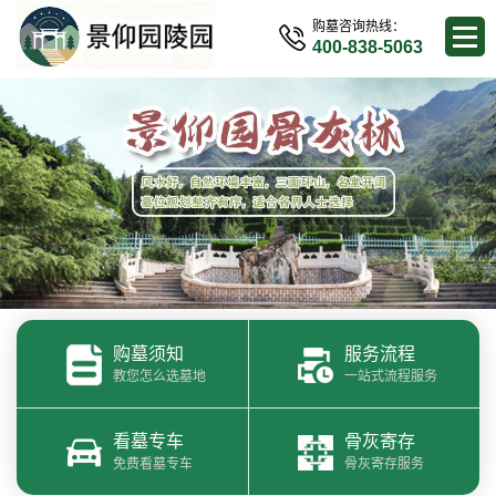
购墓咨询热线：
400-838-5063
购墓须知
服务流程
教您怎么选墓地
一站式流程服务
看墓专车
骨灰寄存
免费看墓专车
骨灰寄存服务