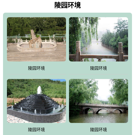
天枫叶艳红欲滴，冬天银装素裹分外妖娆！南面隔山而望的正是著
陵园环境
名的十三陵水库.景仰园择水而居，占尽了地形龙脉。难怪有位文人
赞叹："景仰园真乃浑然天成的人生后花园！"陵区内草木茂盛，灵气
盎然，既有山川大聚的龙脉气魄，又有藏风得水的宝密形局。十三
陵是世间稀有的地形宝地，也是我们让逝者回归自然的首选墓葬之
灵穴，安息之宝地。
陵园环境
陵园环境
陵园环境
陵园环境