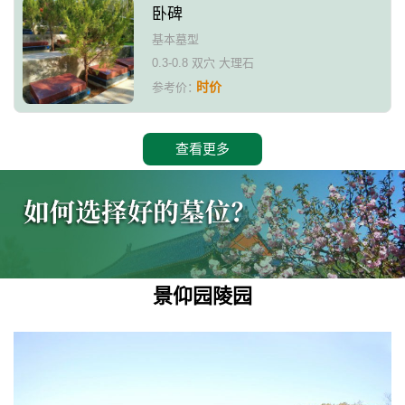
卧碑
基本墓型
0.3-0.8 双穴 大理石
时价
参考价：
查看更多
景仰园陵园