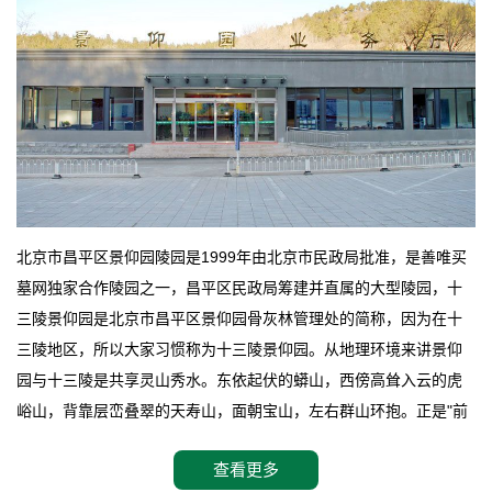
北京市昌平区景仰园陵园是1999年由北京市民政局批准，是善唯买
墓网独家合作陵园之一，昌平区民政局筹建并直属的大型陵园，十
三陵景仰园是北京市昌平区景仰园骨灰林管理处的简称，因为在十
三陵地区，所以大家习惯称为十三陵景仰园。从地理环境来讲景仰
园与十三陵是共享灵山秀水。东依起伏的蟒山，西傍高耸入云的虎
峪山，背靠层峦叠翠的天寿山，面朝宝山，左右群山环抱。正是"前
朱雀，后玄武，左青龙，右白虎"天人合一道法自然，灵秀天成。整
查看更多
座陵园地处天寿山的环抱之中，四周群山若封似闭，层峦叠翠，秋