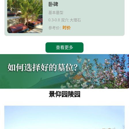
卧碑
基本墓型
0.3-0.8 双穴 大理石
时价
参考价：
查看更多
景仰园陵园