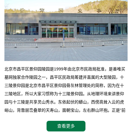
北京市昌平区景仰园陵园是1999年由北京市民政局批准，是善唯买
墓网独家合作陵园之一，昌平区民政局筹建并直属的大型陵园，十
三陵景仰园是北京市昌平区景仰园骨灰林管理处的简称，因为在十
三陵地区，所以大家习惯称为十三陵景仰园。从地理环境来讲景仰
园与十三陵是共享灵山秀水。东依起伏的蟒山，西傍高耸入云的虎
峪山，背靠层峦叠翠的天寿山，面朝宝山，左右群山环抱。正是"前
朱雀，后玄武，左青龙，右白虎"天人合一道法自然，灵秀天成。整
查看更多
座陵园地处天寿山的环抱之中，四周群山若封似闭，层峦叠翠，秋