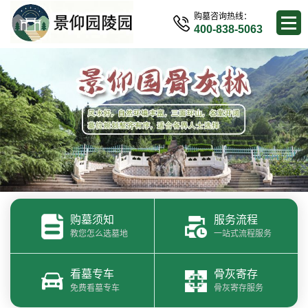
购墓咨询热线：
400-838-5063
购墓须知
服务流程
教您怎么选墓地
一站式流程服务
看墓专车
骨灰寄存
免费看墓专车
骨灰寄存服务