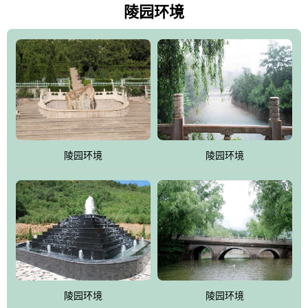
天枫叶艳红欲滴，冬天银装素裹分外妖娆！南面隔山而望的正是著
陵园环境
名的十三陵水库.景仰园择水而居，占尽了地形龙脉。难怪有位文人
赞叹："景仰园真乃浑然天成的人生后花园！"陵区内草木茂盛，灵气
盎然，既有山川大聚的龙脉气魄，又有藏风得水的宝密形局。十三
陵是世间稀有的地形宝地，也是我们让逝者回归自然的首选墓葬之
灵穴，安息之宝地。
陵园环境
陵园环境
陵园环境
陵园环境