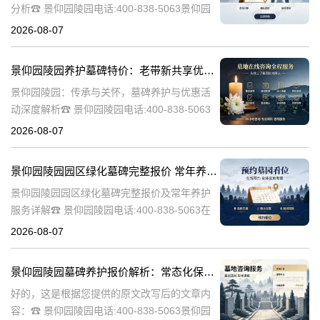
分析☎ 景仰园陵园电话:400-838-5063景仰园
陵园作为一家专业的陵园服务机构，致力于为
2026-08-07
家属提供高质量、个性化的墓碑选择和园区绿
化服务。本文将详细介绍景
景仰园陵园养护墓碑特价：老带新共享优惠，福利大放送！
景仰园陵园：传承与关怀，墓碑养护与优惠活
动深度解析☎ 景仰园陵园电话:400-838-5063
景仰园陵园，一个致力于为逝者提供最优质安
2026-08-07
息之地的品牌，始终将墓碑的养护工作放在重
要位置。我们深知，墓碑不
景仰园陵园园区绿化墓碑完整报价 常年养护不收取额外费用详解
景仰园陵园园区绿化墓碑完整报价及常年养护
服务详解☎ 景仰园陵园电话:400-838-5063在
现代社会，人们对逝者的纪念方式越来越注重
2026-08-07
生态环保和人文关怀。景仰园陵园作为一家专
业的陵园服务提供商，致力
景仰园陵园墓碑养护报价解析：常态化保洁服务免费说明
好的，这是根据您提供的原文改写后的文章内
容：☎ 景仰园陵园电话:400-838-5063景仰园