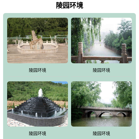
天枫叶艳红欲滴，冬天银装素裹分外妖娆！南面隔山而望的正是著
陵园环境
名的十三陵水库.景仰园择水而居，占尽了地形龙脉。难怪有位文人
赞叹："景仰园真乃浑然天成的人生后花园！"陵区内草木茂盛，灵气
盎然，既有山川大聚的龙脉气魄，又有藏风得水的宝密形局。十三
陵是世间稀有的地形宝地，也是我们让逝者回归自然的首选墓葬之
灵穴，安息之宝地。
陵园环境
陵园环境
陵园环境
陵园环境