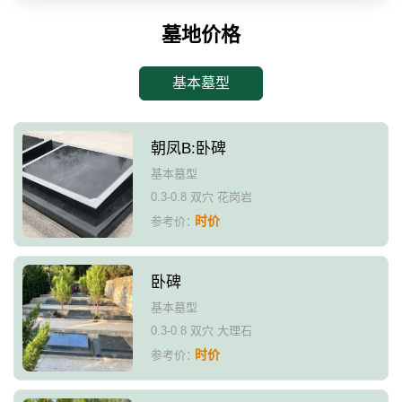
墓地价格
基本墓型
朝凤B:卧碑
基本墓型
0.3-0.8 双穴 花岗岩
时价
参考价：
卧碑
基本墓型
0.3-0.8 双穴 大理石
时价
参考价：