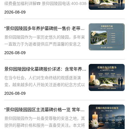
续费叠加福利详解☎ 景仰园陵园电话:400-838-
5063在人生的旅途中，每个人都会面临生老病
2026-08-09
死的自然规律。当亲人离去，我们如何安放他
们的灵魂，成为了一个重
“景仰园陵园多年养护墓碑统一售价 老带新双方共享优惠 详解与福利”
景仰园陵园作为一家历史悠久的陵园，多年来
一直致力于为逝者提供庄严而温馨的安息之
地。在众多陵园中，景仰园陵园以其独特的服
2026-08-09
务理念和高标准的管理赢得了广泛的赞誉。本
文将详细介绍景仰园陵园多年养护墓碑的统一
景仰园陵园绿化墓碑报价详述：含常年养护，无额外费用
售
在当今社会，人们对生命终结的观感逐渐演
变，越来越多的人开始关注逝者的纪念方式以
及陵园的环境品质。景仰园陵园，作为专业的
2026-08-09
陵园服务提供者，专注于为家属提供优质的墓
碑和绿化服务。本文将详细介绍景仰园陵园园
“景仰园陵园园区主流墓碑价格一览 常年保洁养护随单赠送 专属优惠活动解析”
区
景仰园陵园作为一处备受尊敬的安息之地，其
提供的墓碑价格和服务一直备受关注。本文将