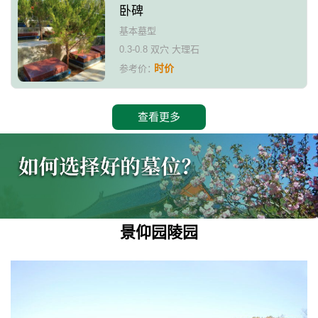
卧碑
基本墓型
0.3-0.8 双穴 大理石
时价
参考价：
查看更多
景仰园陵园