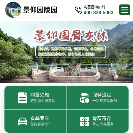
购墓咨询热线：
400-838-5063
购墓须知
服务流程
教您怎么选墓地
一站式流程服务
看墓专车
骨灰寄存
免费看墓专车
骨灰寄存服务