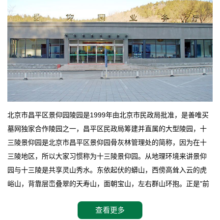
北京市昌平区景仰园陵园是1999年由北京市民政局批准，是善唯买
墓网独家合作陵园之一，昌平区民政局筹建并直属的大型陵园，十
三陵景仰园是北京市昌平区景仰园骨灰林管理处的简称，因为在十
三陵地区，所以大家习惯称为十三陵景仰园。从地理环境来讲景仰
园与十三陵是共享灵山秀水。东依起伏的蟒山，西傍高耸入云的虎
峪山，背靠层峦叠翠的天寿山，面朝宝山，左右群山环抱。正是"前
朱雀，后玄武，左青龙，右白虎"天人合一道法自然，灵秀天成。整
查看更多
座陵园地处天寿山的环抱之中，四周群山若封似闭，层峦叠翠，秋