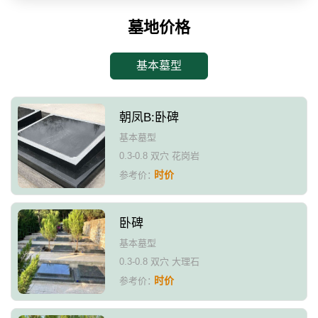
墓地价格
基本墓型
朝凤B:卧碑
基本墓型
0.3-0.8 双穴 花岗岩
时价
参考价：
卧碑
基本墓型
0.3-0.8 双穴 大理石
时价
参考价：