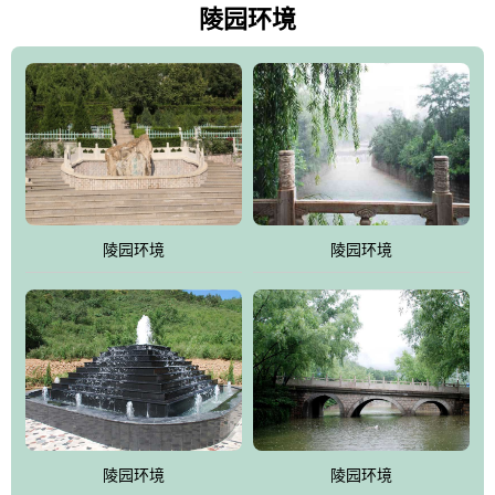
天枫叶艳红欲滴，冬天银装素裹分外妖娆！南面隔山而望的正是著
陵园环境
名的十三陵水库.景仰园择水而居，占尽了地形龙脉。难怪有位文人
赞叹："景仰园真乃浑然天成的人生后花园！"陵区内草木茂盛，灵气
盎然，既有山川大聚的龙脉气魄，又有藏风得水的宝密形局。十三
陵是世间稀有的地形宝地，也是我们让逝者回归自然的首选墓葬之
灵穴，安息之宝地。
陵园环境
陵园环境
陵园环境
陵园环境