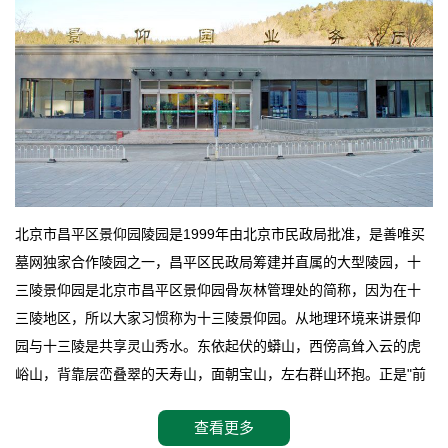
北京市昌平区景仰园陵园是1999年由北京市民政局批准，是善唯买
墓网独家合作陵园之一，昌平区民政局筹建并直属的大型陵园，十
三陵景仰园是北京市昌平区景仰园骨灰林管理处的简称，因为在十
三陵地区，所以大家习惯称为十三陵景仰园。从地理环境来讲景仰
园与十三陵是共享灵山秀水。东依起伏的蟒山，西傍高耸入云的虎
峪山，背靠层峦叠翠的天寿山，面朝宝山，左右群山环抱。正是"前
朱雀，后玄武，左青龙，右白虎"天人合一道法自然，灵秀天成。整
查看更多
座陵园地处天寿山的环抱之中，四周群山若封似闭，层峦叠翠，秋