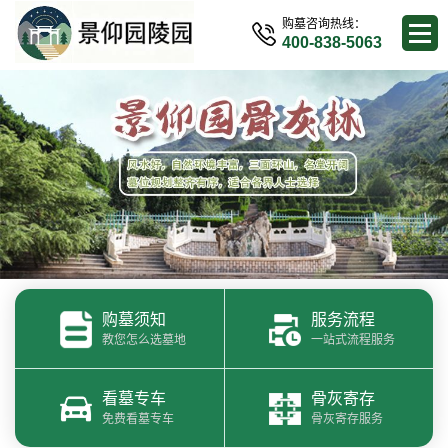
购墓咨询热线：
400-838-5063
购墓须知
服务流程
教您怎么选墓地
一站式流程服务
看墓专车
骨灰寄存
免费看墓专车
骨灰寄存服务