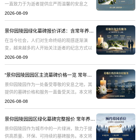
一直致力于为逝者提供庄严而温馨的安息之
地。在众多陵园中，景仰园陵园以其独特的服
2026-08-09
务理念和高标准的管理赢得了广泛的赞誉。本
文将详细介绍景仰园陵园多年养护墓碑的统一
景仰园陵园绿化墓碑报价详述：含常年养护，无额外费用
售
在当今社会，人们对生命终结的观感逐渐演
变，越来越多的人开始关注逝者的纪念方式以
及陵园的环境品质。景仰园陵园，作为专业的
2026-08-09
陵园服务提供者，专注于为家属提供优质的墓
碑和绿化服务。本文将详细介绍景仰园陵园园
“景仰园陵园园区主流墓碑价格一览 常年保洁养护随单赠送 专属优惠活动解析”
区
景仰园陵园作为一处备受尊敬的安息之地，其
提供的墓碑价格和服务一直备受关注。本文将
深入探讨景仰园陵园园区主流墓碑的价格体
2026-08-08
系，详细介绍其常年保洁养护服务以及专属优
惠活动，为有意选择墓碑的家属提供专业、详
景仰园陵园园区绿化墓碑完整报价 常年养护不收取额外费用详解与专属优惠活动介绍
尽
景仰园陵园作为城市中的一片绿洲，致力于提
供高质量、环保、可持续的墓碑服务。本文将