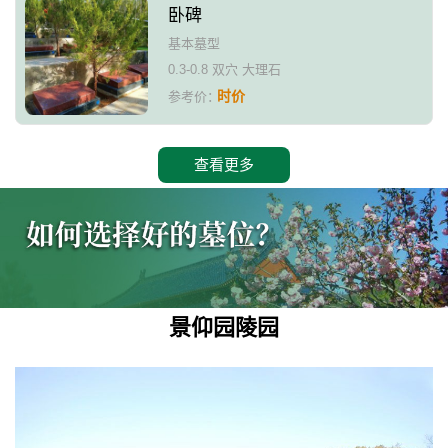
卧碑
基本墓型
0.3-0.8 双穴 大理石
时价
参考价：
查看更多
景仰园陵园