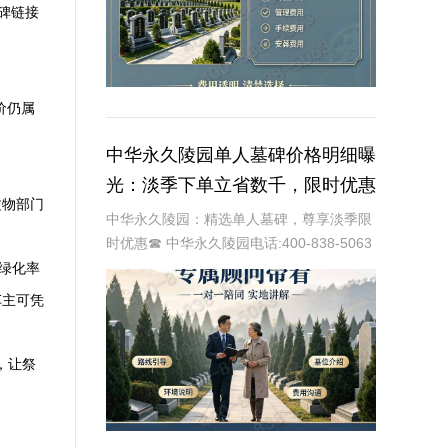
碑链接
价仍属
中华永久陵园单人墓碑价格明细曝
光：淡季下单立省数千，限时优惠
文物部门
深度解析
中华永久陵园：精选单人墓碑，尊享淡季限
时优惠☎ 中华永久陵园电话:400-838-5063
中华永久陵园，作为国内知名的陵园品牌，
绿化率
始终以提供高品质的墓碑产品和服务为己
车主可凭
任。本文将全面解析中华永久陵园多款
，让祭