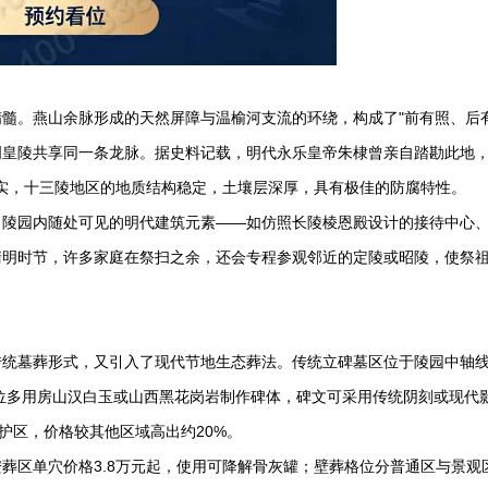
髓。燕山余脉形成的天然屏障与温榆河支流的环绕，构成了"前有照、后有
明皇陵共享同一条龙脉。据史料记载，明代永乐皇帝朱棣曾亲自踏勘此地
证实，十三陵地区的地质结构稳定，土壤层深厚，具有极佳的防腐特性。
。陵园内随处可见的明代建筑元素——如仿照长陵棱恩殿设计的接待中心
清明时节，许多家庭在祭扫之余，还会专程参观邻近的定陵或昭陵，使祭
传统墓葬形式，又引入了现代节地生态葬法。传统立碑墓区位于陵园中轴
这些墓位多用房山汉白玉或山西黑花岗岩制作碑体，碑文可采用传统阴刻或现代
护区，价格较其他区域高出约20%。
葬区单穴价格3.8万元起，使用可降解骨灰罐；壁葬格位分普通区与景观