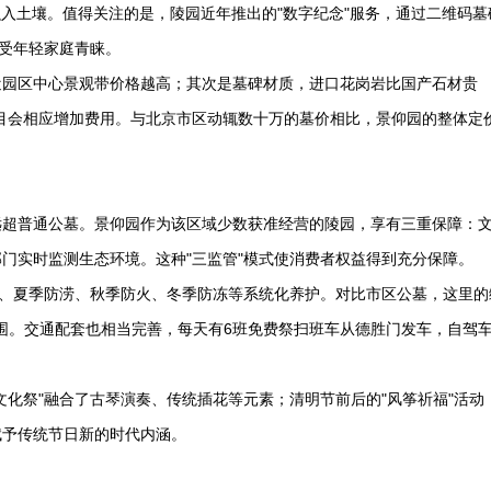
接融入土壤。值得关注的是，陵园近年推出的"数字纪念"服务，通过二维码墓
深受年轻家庭青睐。
近园区中心景观带价格越高；其次是墓碑材质，进口花岗岩比国产石材贵
项目会相应增加费用。与北京市区动辄数十万的墓价相比，景仰园的整体定
远超普通公墓。景仰园作为该区域少数获准经营的陵园，享有三重保障：
门实时监测生态环境。这种"三监管"模式使消费者权益得到充分保障。
草、夏季防涝、秋季防火、冬季防冻等系统化养护。对比市区公墓，这里的
氛围。交通配套也相当完善，每天有6班免费祭扫班车从德胜门发车，自驾
文化祭"融合了古琴演奏、传统插花等元素；清明节前后的"风筝祈福"活动
赋予传统节日新的时代内涵。