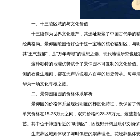
一、十三陵区域的与文化价值
十三陵作为世界文化遗产，其选址凝聚了中国古代学的精
经典格局。
景仰园陵园
恰好位于这一宝地的核心辐射区，与
其"王气葱郁"，是"万年寿域"的理想之选。现代地理研究也
这种独特的地理优势赋予了景仰园不可复制的文化价值
侧的石像生雕刻，都在无声诉说着六百年的历史传承。每年
华为一场文化寻根之旅。
二、
景仰园陵园
的价格体系解析
景仰园的价格体系呈现出明显的梯度化特征，既保留了
单穴价格在15-25万元之间，双穴价格约28-35万元。
艺。其中位于神道附近的"明韵区"，因视野开阔且毗邻文物保
生态葬区域则体现了与时俱进的殡葬理念。花坛葬集体安