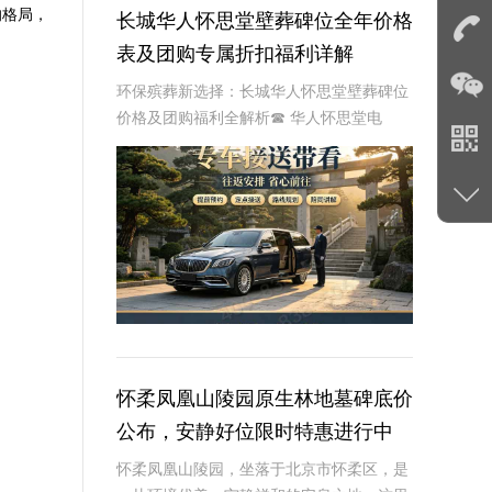
的格局，
长城华人怀思堂壁葬碑位全年价格
表及团购专属折扣福利详解
环保殡葬新选择：长城华人怀思堂壁葬碑位
价格及团购福利全解析☎ 华人怀思堂电
话:400-838-5063随着现代人对身后事的规
划日益细致，壁葬作为一种绿色、节地的殡
葬方式逐渐走进大众视野。长城华人怀思
怀柔凤凰山陵园原生林地墓碑底价
公布，安静好位限时特惠进行中
怀柔凤凰山陵园，坐落于北京市怀柔区，是