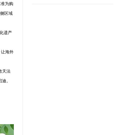
标准为购
北侧区域
化遗产
，让海外
敬天法
启迪。