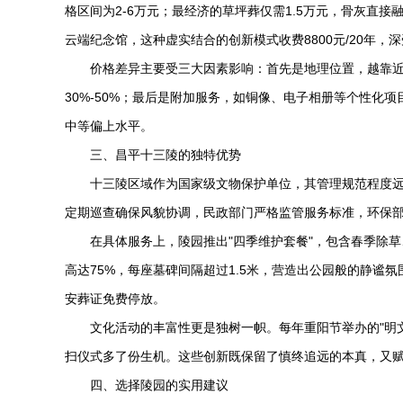
格区间为2-6万元；最经济的草坪葬仅需1.5万元，骨灰直
云端纪念馆，这种虚实结合的创新模式收费8800元/20年，
价格差异主要受三大因素影响：首先是地理位置，越靠
30%-50%；最后是附加服务，如铜像、电子相册等个性化
中等偏上水平。
三、昌平十三陵的独特优势
十三陵区域作为国家级文物保护单位，其管理规范程度
定期巡查确保风貌协调，民政部门严格监管服务标准，环保部
在具体服务上，陵园推出"四季维护套餐"，包含春季除
高达75%，每座墓碑间隔超过1.5米，营造出公园般的静谧
安葬证免费停放。
文化活动的丰富性更是独树一帜。每年重阳节举办的"明
扫仪式多了份生机。这些创新既保留了慎终追远的本真，又
四、选择陵园的实用建议