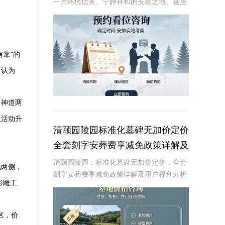
一片环境优美、宁静祥和的安息之地。这里
不仅拥有得天独厚的自然环境，还以其独特
的原生林地墓碑设计，为逝者提供一个安静
而尊贵的归宿。近期，陵园推出了一项限时
特惠活动，
靠"的
，认为
、神道两
祖活动升
清颐园陵园标准化墓碑无加价定价
全套刻字安葬费享减免政策详解及
用户福利分析
清颐园陵园：标准化墓碑无加价定价，全套
线两侧，
刻字安葬费享减免政策详解及用户福利分析
影雕工
☎ 清颐园公墓电话:400-838-5063在现代社
会，人们对死亡和身后事的规划越来越重
视。清颐园陵园作为一家专业的陵园服
区，价