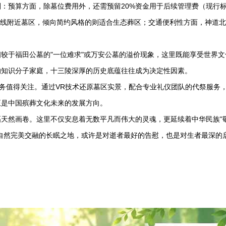
：预算方面，除墓位费用外，还需预留20%资金用于后续管理费（现行
中轴线附近墓区，倾向简约风格的则适合生态葬区；交通便利性方面，神道
相较于
福田公墓
的"一位难求"或
万安公墓
的溢价现象，这里既能享受世界文
的知识分子家庭，十三陵深厚的历史底蕴往往成为决定性因素。
服务值得关注。通过VR技术还原墓区实景，配合专业礼仪团队的代祭服务
正是中国殡葬文化未来的发展方向。
天然画卷。这里不仅安息着无数平凡而伟大的灵魂，更延续着中华民族"
自然完美交融的长眠之地，或许是对逝者最好的告慰，也是对生者最深的