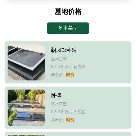
墓地价格
基本墓型
朝凤B:卧碑
基本墓型
0.3-0.8 双穴 花岗岩
时价
参考价：
卧碑
基本墓型
0.3-0.8 双穴 大理石
时价
参考价：