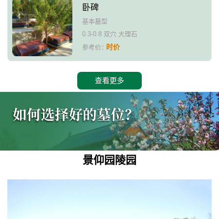
卧碑
基本墓型
0.3-0.8 双穴 大理石
时价
参考价：
查看更多
景仰园陵园