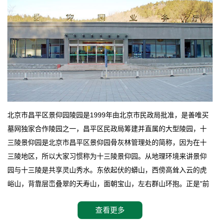
北京市昌平区景仰园陵园是1999年由北京市民政局批准，是善唯买
墓网独家合作陵园之一，昌平区民政局筹建并直属的大型陵园，十
三陵景仰园是北京市昌平区景仰园骨灰林管理处的简称，因为在十
三陵地区，所以大家习惯称为十三陵景仰园。从地理环境来讲景仰
园与十三陵是共享灵山秀水。东依起伏的蟒山，西傍高耸入云的虎
峪山，背靠层峦叠翠的天寿山，面朝宝山，左右群山环抱。正是"前
朱雀，后玄武，左青龙，右白虎"天人合一道法自然，灵秀天成。整
查看更多
座陵园地处天寿山的环抱之中，四周群山若封似闭，层峦叠翠，秋