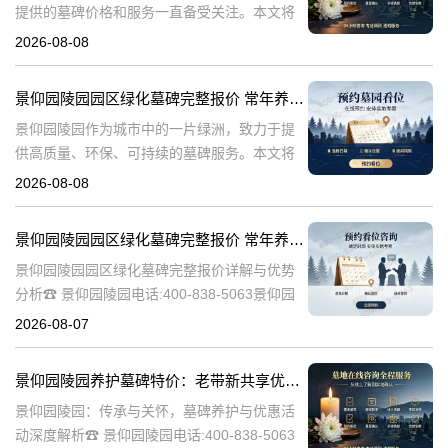
提供的墓碑价格和服务一直备受关注。本文将
深入探讨景仰园陵园园区主流墓碑的价格体
2026-08-08
系，详细介绍其常年保洁养护服务以及专属优
惠活动，为有意选择墓碑的家属提供专业、详
景仰园陵园园区绿化墓碑完整报价 常年养护不收取额外费用详解与专属优惠活动介绍
尽
景仰园陵园作为城市中的一片绿洲，致力于提
供高质量、环保、可持续的墓碑服务。本文将
详细解析景仰园陵园园区绿化墓碑的完整报
2026-08-08
价，常年养护政策，以及专属优惠活动，为寻
求墓碑服务的家庭提供有价值的信息。☎ 景仰
景仰园陵园园区绿化墓碑完整报价 常年养护不收取额外费用详解与优势分析
景仰园陵园园区绿化墓碑完整报价详解与优势
分析☎ 景仰园陵园电话:400-838-5063景仰园
陵园作为一家专业的陵园服务机构，致力于为
2026-08-07
家属提供高质量、个性化的墓碑选择和园区绿
化服务。本文将详细介绍景
景仰园陵园养护墓碑特价：老带新共享优惠，福利大放送！
景仰园陵园：传承与关怀，墓碑养护与优惠活
动深度解析☎ 景仰园陵园电话:400-838-5063