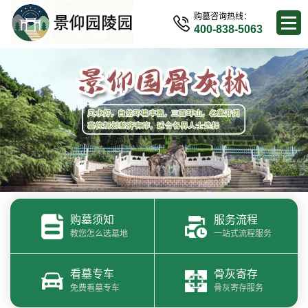
购墓咨询热线：
400-838-5063
购墓须知
服务流程
教您怎么选墓地
一站式流程服务
看墓专车
骨灰寄存
免费看墓专车
骨灰寄存服务