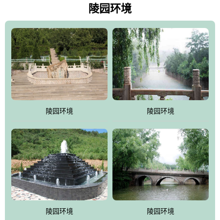
天枫叶艳红欲滴，冬天银装素裹分外妖娆！南面隔山而望的正是著
陵园环境
名的十三陵水库.景仰园择水而居，占尽了地形龙脉。难怪有位文人
赞叹："景仰园真乃浑然天成的人生后花园！"陵区内草木茂盛，灵气
盎然，既有山川大聚的龙脉气魄，又有藏风得水的宝密形局。十三
陵是世间稀有的地形宝地，也是我们让逝者回归自然的首选墓葬之
灵穴，安息之宝地。
陵园环境
陵园环境
陵园环境
陵园环境