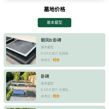
墓地价格
基本墓型
朝凤B:卧碑
基本墓型
0.3-0.8 双穴 花岗岩
时价
参考价：
卧碑
基本墓型
0.3-0.8 双穴 大理石
时价
参考价：