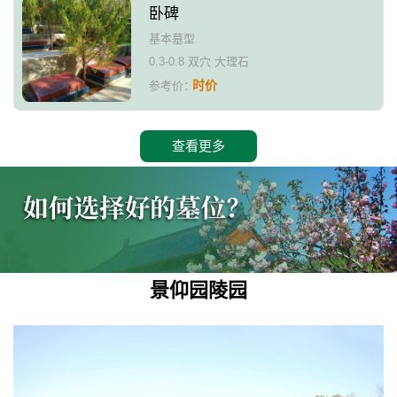
卧碑
基本墓型
0.3-0.8 双穴 大理石
时价
参考价：
查看更多
景仰园陵园