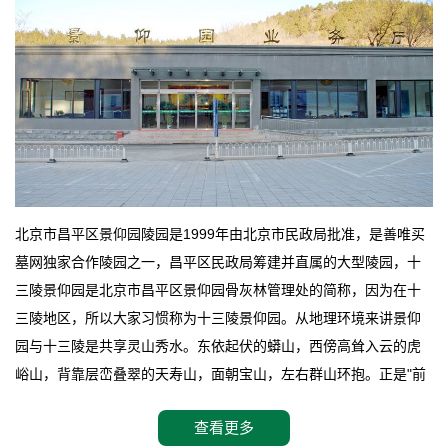
北京市昌平区景仰园陵园是1999年由北京市民政局批准，是善唯买
墓网独家合作陵园之一，昌平区民政局筹建并直属的大型陵园，十
三陵景仰园是北京市昌平区景仰园骨灰林管理处的简称，因为在十
三陵地区，所以大家习惯称为十三陵景仰园。从地理环境来讲景仰
园与十三陵是共享灵山秀水。东依起伏的蟒山，西傍高耸入云的虎
峪山，背靠层峦叠翠的天寿山，面朝宝山，左右群山环抱。正是"前
朱雀，后玄武，左青龙，右白虎"天人合一道法自然，灵秀天成。整
查看更多
座陵园地处天寿山的环抱之中，四周群山若封似闭，层峦叠翠，秋