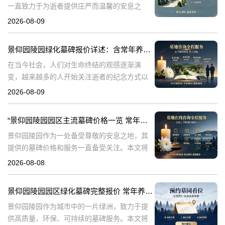
一直致力于为逝者提供庄严而温馨的安息之
地。在众多陵园中，景仰园陵园以其独特的服
2026-08-09
务理念和高标准的管理赢得了广泛的赞誉。本
文将详细介绍景仰园陵园多年养护墓碑的统一
景仰园陵园绿化墓碑报价详述：含常年养护，无额外费用
售
在当今社会，人们对生命终结的观感逐渐演
变，越来越多的人开始关注逝者的纪念方式以
及陵园的环境品质。景仰园陵园，作为专业的
2026-08-09
陵园服务提供者，专注于为家属提供优质的墓
碑和绿化服务。本文将详细介绍景仰园陵园园
“景仰园陵园园区主流墓碑价格一览 常年保洁养护随单赠送 专属优惠活动解析”
区
景仰园陵园作为一处备受尊敬的安息之地，其
提供的墓碑价格和服务一直备受关注。本文将
深入探讨景仰园陵园园区主流墓碑的价格体
2026-08-08
系，详细介绍其常年保洁养护服务以及专属优
惠活动，为有意选择墓碑的家属提供专业、详
景仰园陵园园区绿化墓碑完整报价 常年养护不收取额外费用详解与专属优惠活动介绍
尽
景仰园陵园作为城市中的一片绿洲，致力于提
供高质量、环保、可持续的墓碑服务。本文将