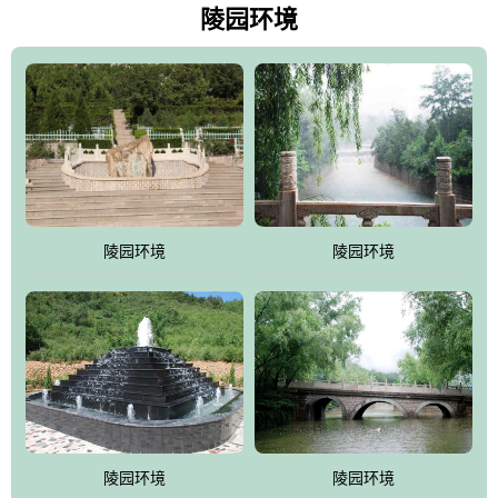
天枫叶艳红欲滴，冬天银装素裹分外妖娆！南面隔山而望的正是著
陵园环境
名的十三陵水库.景仰园择水而居，占尽了地形龙脉。难怪有位文人
赞叹："景仰园真乃浑然天成的人生后花园！"陵区内草木茂盛，灵气
盎然，既有山川大聚的龙脉气魄，又有藏风得水的宝密形局。十三
陵是世间稀有的地形宝地，也是我们让逝者回归自然的首选墓葬之
灵穴，安息之宝地。
陵园环境
陵园环境
陵园环境
陵园环境