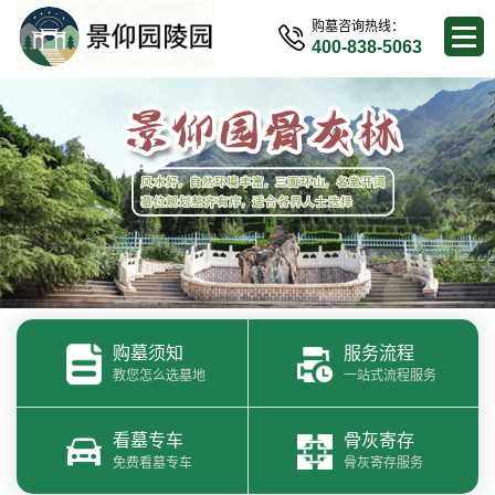
购墓咨询热线：
400-838-5063
购墓须知
服务流程
教您怎么选墓地
一站式流程服务
看墓专车
骨灰寄存
免费看墓专车
骨灰寄存服务