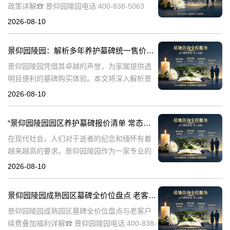
政策详解☎ 景仰园陵园电话:400-838-5063
一、引言景仰园陵园作为一家专业的陵园服务
2026-08-10
机构，始终致力于为家属提供高品质的安葬环
境和完善的售后服务。在众
景仰园陵园：解析多年养护墓碑统一售价与老带新共享优惠活动
景仰园陵园凭借其卓越的声誉，为家属提供透
明且便利的墓碑购买体验。本文将深入解析景
仰园陵园多年养护墓碑的统一售价政策，以及
2026-08-10
老带新双方共享优惠活动的具体细节，助您全
面了解并选择景仰园陵园的优质墓碑产品。☎
“景仰园陵园园区养护墓碑报价清单 常态化保洁无需额外付费 透明价格与服务详解”
在现代社会，人们对于逝者的纪念和缅怀有着
越来越高的要求。景仰园陵园作为一家专业的
陵园服务机构，一直致力于提供高品质的园区
2026-08-10
养护和墓碑维护服务。本文将详细介绍景仰园
陵园园区养护墓碑的报价清单，重点说明常态
景仰园陵园成熟园区墓碑全价位盘点 老客户续费叠加福利详解
景仰园陵园成熟园区墓碑全价位盘点与老客户
续费叠加福利详解☎ 景仰园陵园电话:400-838-