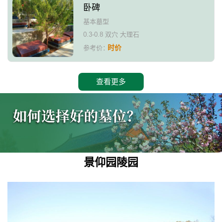
卧碑
基本墓型
0.3-0.8 双穴 大理石
时价
参考价：
查看更多
景仰园陵园