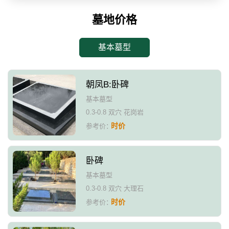
墓地价格
基本墓型
朝凤B:卧碑
基本墓型
0.3-0.8 双穴 花岗岩
时价
参考价：
卧碑
基本墓型
0.3-0.8 双穴 大理石
时价
参考价：