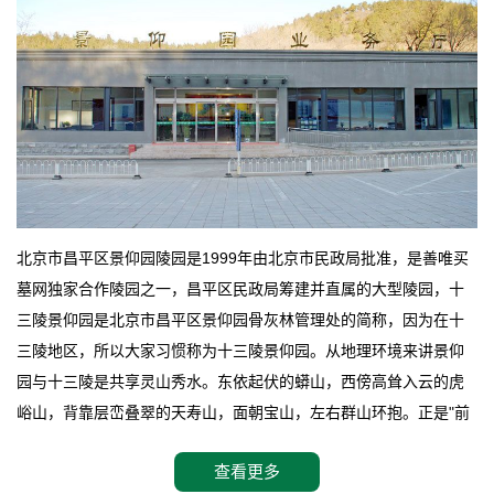
北京市昌平区景仰园陵园是1999年由北京市民政局批准，是善唯买
墓网独家合作陵园之一，昌平区民政局筹建并直属的大型陵园，十
三陵景仰园是北京市昌平区景仰园骨灰林管理处的简称，因为在十
三陵地区，所以大家习惯称为十三陵景仰园。从地理环境来讲景仰
园与十三陵是共享灵山秀水。东依起伏的蟒山，西傍高耸入云的虎
峪山，背靠层峦叠翠的天寿山，面朝宝山，左右群山环抱。正是"前
朱雀，后玄武，左青龙，右白虎"天人合一道法自然，灵秀天成。整
查看更多
座陵园地处天寿山的环抱之中，四周群山若封似闭，层峦叠翠，秋