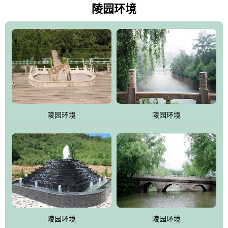
天枫叶艳红欲滴，冬天银装素裹分外妖娆！南面隔山而望的正是著
陵园环境
名的十三陵水库.景仰园择水而居，占尽了地形龙脉。难怪有位文人
赞叹："景仰园真乃浑然天成的人生后花园！"陵区内草木茂盛，灵气
盎然，既有山川大聚的龙脉气魄，又有藏风得水的宝密形局。十三
陵是世间稀有的地形宝地，也是我们让逝者回归自然的首选墓葬之
灵穴，安息之宝地。
陵园环境
陵园环境
陵园环境
陵园环境