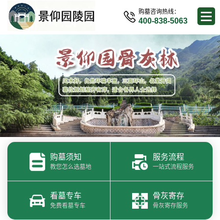
购墓咨询热线：
400-838-5063
购墓须知
服务流程
教您怎么选墓地
一站式流程服务
看墓专车
骨灰寄存
免费看墓专车
骨灰寄存服务