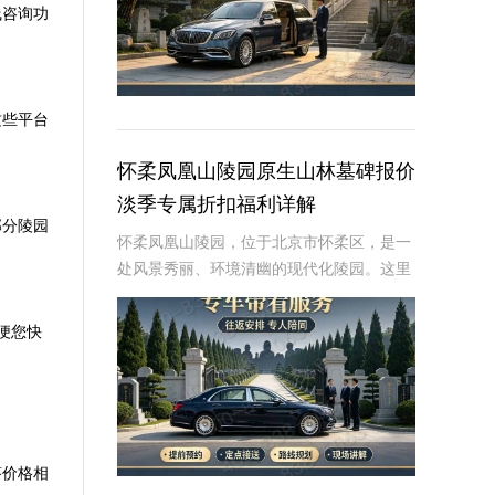
线咨询功
这些平台
怀柔凤凰山陵园原生山林墓碑报价
淡季专属折扣福利详解
部分陵园
怀柔凤凰山陵园，位于北京市怀柔区，是一
处风景秀丽、环境清幽的现代化陵园。这里
依山傍水，绿树成荫，为逝者提供了一个宁
静而庄严的安息之地。近年来，随着人们对
便您快
逝者安葬方式的不断追求，墓碑作为纪念逝
者、寄托哀
答价格相