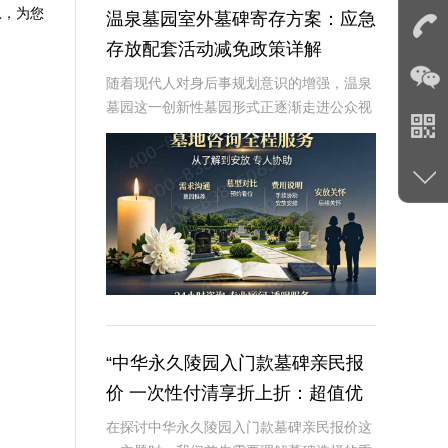
息，为您
温泉墓园室外墓碑寄存方案：应急
存放配套活动减免政策详解
随着现代人对身后事规划意识的增强，温泉
墓园这一创新性墓园形式正逐渐走进公众视
野。温泉墓园不仅营造了宁静祥和的环境氛
围，更通过一系列贴心设施，如室外墓碑寄
存区、应急遗体临时存放服务等，为家属提
供极大便利
“中华永久陵园入门款墓碑亲民报
价 一次性付清享折上折：超值优
惠与便捷选择的完美结合”
在探讨中华永久陵园入门款墓碑亲民报价这