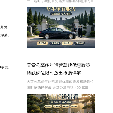
一主题时，我们首先需要理解墓碑选择的重
要性及其对逝者与生者的影响。墓碑不仅是
对逝者的纪念，也是对生者情感的寄托。因
此，选择一款既符合预算又具有纪念意义的
墓碑显得尤
花草繁
草坪墓、
天堂公墓多年运营墓碑优惠政策
能更高。
稀缺碑位限时放出抢购详解
天堂公墓多年运营墓碑优惠政策及稀缺碑位
限时抢购详解☎ 天堂公墓电话:400-838-
5063天堂公墓，作为一家历史悠久的公墓，
多年来一直致力于为家属提供最优质、最便
捷的墓碑选择服务。随着社会的发展和