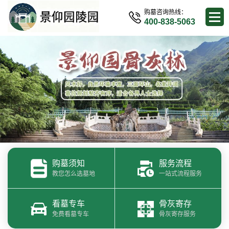
购墓咨询热线：
400-838-5063
购墓须知
服务流程
教您怎么选墓地
一站式流程服务
看墓专车
骨灰寄存
免费看墓专车
骨灰寄存服务