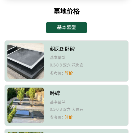
墓地价格
基本墓型
朝凤B:卧碑
基本墓型
0.3-0.8 双穴 花岗岩
时价
参考价：
卧碑
基本墓型
0.3-0.8 双穴 大理石
时价
参考价：