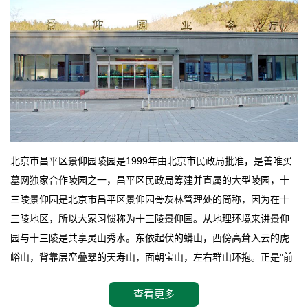
北京市昌平区景仰园陵园是1999年由北京市民政局批准，是善唯买
墓网独家合作陵园之一，昌平区民政局筹建并直属的大型陵园，十
三陵景仰园是北京市昌平区景仰园骨灰林管理处的简称，因为在十
三陵地区，所以大家习惯称为十三陵景仰园。从地理环境来讲景仰
园与十三陵是共享灵山秀水。东依起伏的蟒山，西傍高耸入云的虎
峪山，背靠层峦叠翠的天寿山，面朝宝山，左右群山环抱。正是"前
朱雀，后玄武，左青龙，右白虎"天人合一道法自然，灵秀天成。整
查看更多
座陵园地处天寿山的环抱之中，四周群山若封似闭，层峦叠翠，秋