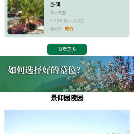
卧碑
基本墓型
0.3-0.8 双穴 大理石
时价
参考价：
查看更多
景仰园陵园