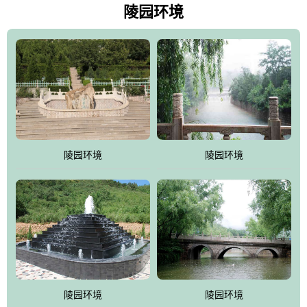
天枫叶艳红欲滴，冬天银装素裹分外妖娆！南面隔山而望的正是著
陵园环境
名的十三陵水库.景仰园择水而居，占尽了地形龙脉。难怪有位文人
赞叹："景仰园真乃浑然天成的人生后花园！"陵区内草木茂盛，灵气
盎然，既有山川大聚的龙脉气魄，又有藏风得水的宝密形局。十三
陵是世间稀有的地形宝地，也是我们让逝者回归自然的首选墓葬之
灵穴，安息之宝地。
陵园环境
陵园环境
陵园环境
陵园环境