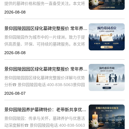
提供的墓碑价格和服务一直备受关注。本文将
深入探讨景仰园陵园园区主流墓碑的价格体
2026-08-08
系，详细介绍其常年保洁养护服务以及专属优
惠活动，为有意选择墓碑的家属提供专业、详
景仰园陵园园区绿化墓碑完整报价 常年养护不收取额外费用详解与专属优惠活动介绍
尽
景仰园陵园作为城市中的一片绿洲，致力于提
供高质量、环保、可持续的墓碑服务。本文将
详细解析景仰园陵园园区绿化墓碑的完整报
2026-08-08
价，常年养护政策，以及专属优惠活动，为寻
求墓碑服务的家庭提供有价值的信息。☎ 景仰
景仰园陵园园区绿化墓碑完整报价 常年养护不收取额外费用详解与优势分析
景仰园陵园园区绿化墓碑完整报价详解与优势
分析☎ 景仰园陵园电话:400-838-5063景仰园
陵园作为一家专业的陵园服务机构，致力于为
2026-08-07
家属提供高质量、个性化的墓碑选择和园区绿
化服务。本文将详细介绍景
景仰园陵园养护墓碑特价：老带新共享优惠，福利大放送！
景仰园陵园：传承与关怀，墓碑养护与优惠活
动深度解析☎ 景仰园陵园电话:400-838-5063