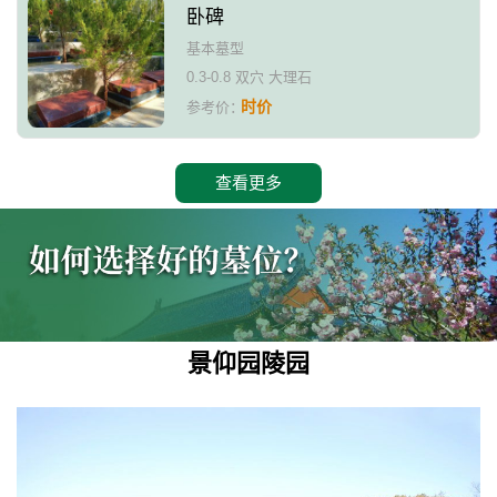
卧碑
基本墓型
0.3-0.8 双穴 大理石
时价
参考价：
查看更多
景仰园陵园