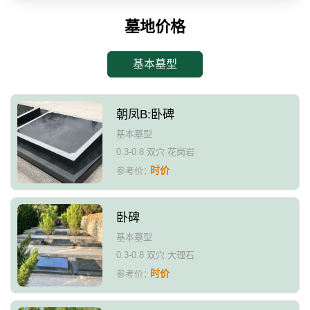
墓地价格
基本墓型
朝凤B:卧碑
基本墓型
0.3-0.8 双穴 花岗岩
时价
参考价：
卧碑
基本墓型
0.3-0.8 双穴 大理石
时价
参考价：