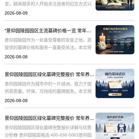
变，越来越多的人开始关注逝者的纪念方式以
及陵园的环境品质。景仰园陵园，作为专业的
2026-08-09
陵园服务提供者，专注于为家属提供优质的墓
碑和绿化服务。本文将详细介绍景仰园陵园园
“景仰园陵园园区主流墓碑价格一览 常年保洁养护随单赠送 专属优惠活动解析”
区
景仰园陵园作为一处备受尊敬的安息之地，其
提供的墓碑价格和服务一直备受关注。本文将
深入探讨景仰园陵园园区主流墓碑的价格体
2026-08-08
系，详细介绍其常年保洁养护服务以及专属优
惠活动，为有意选择墓碑的家属提供专业、详
景仰园陵园园区绿化墓碑完整报价 常年养护不收取额外费用详解与专属优惠活动介绍
尽
景仰园陵园作为城市中的一片绿洲，致力于提
供高质量、环保、可持续的墓碑服务。本文将
详细解析景仰园陵园园区绿化墓碑的完整报
2026-08-08
价，常年养护政策，以及专属优惠活动，为寻
求墓碑服务的家庭提供有价值的信息。☎ 景仰
景仰园陵园园区绿化墓碑完整报价 常年养护不收取额外费用详解与优势分析
景仰园陵园园区绿化墓碑完整报价详解与优势
分析☎ 景仰园陵园电话:400-838-5063景仰园