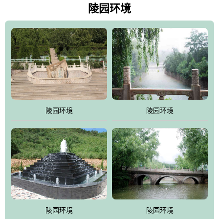
天枫叶艳红欲滴，冬天银装素裹分外妖娆！南面隔山而望的正是著
陵园环境
名的十三陵水库.景仰园择水而居，占尽了地形龙脉。难怪有位文人
赞叹："景仰园真乃浑然天成的人生后花园！"陵区内草木茂盛，灵气
盎然，既有山川大聚的龙脉气魄，又有藏风得水的宝密形局。十三
陵是世间稀有的地形宝地，也是我们让逝者回归自然的首选墓葬之
灵穴，安息之宝地。
陵园环境
陵园环境
陵园环境
陵园环境