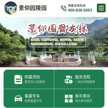
购墓咨询热线：
400-838-5063
购墓须知
服务流程
教您怎么选墓地
一站式流程服务
看墓专车
骨灰寄存
免费看墓专车
骨灰寄存服务