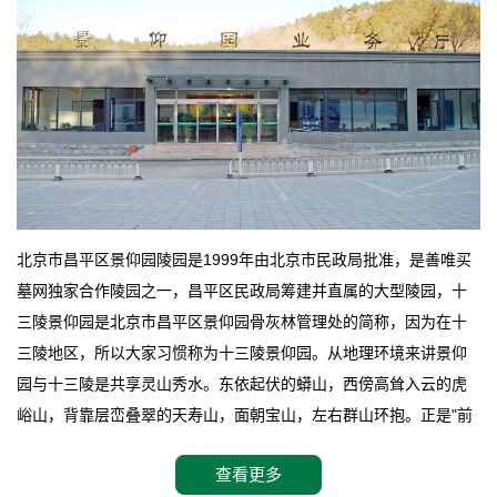
北京市昌平区景仰园陵园是1999年由北京市民政局批准，是善唯买
墓网独家合作陵园之一，昌平区民政局筹建并直属的大型陵园，十
三陵景仰园是北京市昌平区景仰园骨灰林管理处的简称，因为在十
三陵地区，所以大家习惯称为十三陵景仰园。从地理环境来讲景仰
园与十三陵是共享灵山秀水。东依起伏的蟒山，西傍高耸入云的虎
峪山，背靠层峦叠翠的天寿山，面朝宝山，左右群山环抱。正是"前
朱雀，后玄武，左青龙，右白虎"天人合一道法自然，灵秀天成。整
查看更多
座陵园地处天寿山的环抱之中，四周群山若封似闭，层峦叠翠，秋