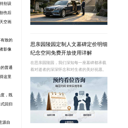
特别设
创伤后
天空画
落有致的
思亲园陵园定制人文墓碑定价明细
者影像
纪念空间免费开放使用详解
在思亲园陵园，我们深知每一座墓碑都承载
来的普通
着对逝者的深深怀念和对生者的美好祝愿。
因此，我们精心定制的人文墓碑不仅是对逝
得这里
者的永恒纪念，更是生者情感的寄托。本文
将详细介绍思亲园陵园定制人文墓碑的定价
强度，既
明细以及纪
形式回归
意源自