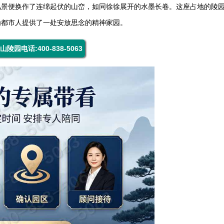
风景便换作了连绵起伏的山峦，如同徐徐展开的水墨长卷。这座占地的陵
为都市人提供了一处安放思念的精神家园。
山陵园电话:400-838-5063