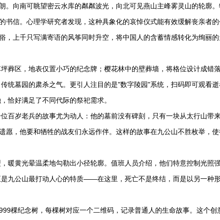
开朗。向南可眺望密云水库的粼粼波光，向北可见燕山主峰雾灵山的轮廓。
国的书信。心理学研究者发现，这种具象化的哀悼仪式能有效缓解丧亲者的
民俗，上千只写满寄语的风筝同时升空，将中国人的含蓄情感转化为绚丽的
草坪葬区，地表仅置小巧的纪念牌；樱花林中的壁葬墙，将格位设计成错
传统墓园的肃杀之气。更引人注目的是"数字陵园"系统，扫码即可观看逝
融，恰好满足了不同代际的祭祀需求。
一位百岁老兵的故事尤为动人：他的墓前没有碑刻，只有一块从太行山带
人遗愿，他要和牺牲的战友们永远作伴。这样的故事在九公山不胜枚举，使
型，暖黄光晕温柔地勾勒出小径轮廓。值班人员介绍，他们特意控制光照
正是九公山最打动人心的特质——在这里，死亡不是终结，而是以另一种
植999棵纪念树，每棵树对应一个二维码，记录普通人的生命故事。这个创