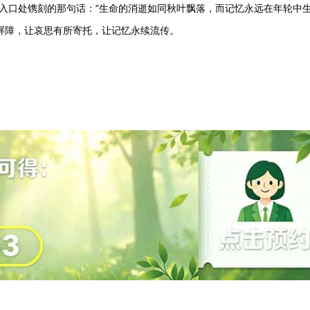
园入口处镌刻的那句话："生命的消逝如同秋叶飘落，而记忆永远在年轮中
屏障，让哀思有所寄托，让记忆永续流传。