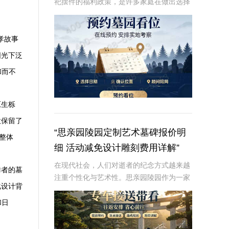
祀摆件的福利政策，是许多家庭在做出选择
时的重要考虑因素。本文将从专业角度深入
解析这些内容，为读者提供有价值、信息丰
富的信息。☎ 炎黄陵园电话:400-838-50
孝故事
阳光下泛
和而不
原生栎
意保留了
“思亲园陵园定制艺术墓碑报价明
整体
细 活动减免设计雕刻费用详解”
在现代社会，人们对逝者的纪念方式越来越
舞者的墓
注重个性化与艺术性。思亲园陵园作为一家
化设计背
专业的陵园服务提供商，推出了定制艺术墓
碑服务，以满足客户对逝者的特殊纪念需
和日
求。本文将详细介绍思亲园陵园定制艺术墓
碑的报价明细