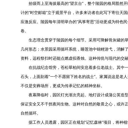
拾级而上至海拔最高的"望京台"，整个陵园的格局豁然
计的"时空邮箱"立于观景平台，许多来访者在此写下寄往天
应激反应。陵园每年清明举办的"风筝寄思"活动更成为特色
卷。
生态理念贯穿于陵园的每个细节。采用可降解骨灰罐的
几何形态；水景园采用循环系统，睡莲池中锦鲤游弋，消解了
资料，远程祭扫时还能点燃虚拟香烛。这种传统与现代的交
在抗战纪念馆旁，苍松翠柏间安息着多位老战士。其中
石头，上面刻着"一个不愿留下姓名的战士"。家属说这是老
不仅是安葬场所，更成为传承记忆的精神坐标。
夜幕降临时，园区灯光渐次亮起。地灯设计成蒲公英造
保证安全又不干扰夜间生物。这种对自然的敬畏之心，或许
自然循环。
据工作人员透露，园区正在规划"记忆森林"项目，将种