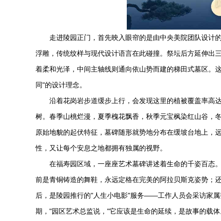
走进陵园正门，首先映入眼帘的是由中央美院团队设计的
浮雕，传统纹样与现代设计语言在此碰撞。祭坛后方延伸出
着柔和光泽，中间主轴线则通向依山势而建的梯田式墓区。这
同"的设计理念。
沿着花岗岩步道缓步上行，会发现这里的植被覆盖率高达
树。春季山桃烂漫，夏季槐花飘香，秋季元宝枫染红山谷，
原始地貌的起伏特征，墓碑随形就势地分布在缓坡台地上，远
性，又让每个安息之地都拥有独属的视野。
在福寿园区域，一座座艺术墓碑讲述着生命的千姿百态
前是青铜铸造的舞鞋，永远定格在完美的阿拉贝斯克姿势；
后，是陵园推行的"人生小电影"服务——工作人员会采访家
期，"园区艺术总监说，"它应该是生命的延续，是故事的载体