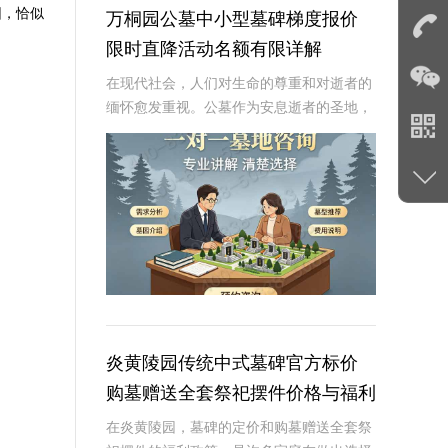
园，恰似
万桐园公墓中小型墓碑梯度报价
限时直降活动名额有限详解
在现代社会，人们对生命的尊重和对逝者的
缅怀愈发重视。公墓作为安息逝者的圣地，
其墓碑的选择不仅是对逝者的纪念，也是生
者情感的寄托。万桐园公墓作为一家知名的
大型公墓，一直致力于提供高品质、个性化
的墓碑服务
炎黄陵园传统中式墓碑官方标价
购墓赠送全套祭祀摆件价格与福利
深度解析
在炎黄陵园，墓碑的定价和购墓赠送全套祭