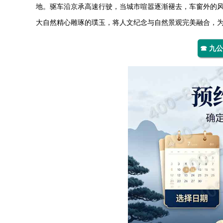
地。驱车沿京承高速行驶，当城市喧嚣逐渐褪去，车窗外的
大自然精心雕琢的璞玉，将人文纪念与自然景观完美融合，
☎ 九公