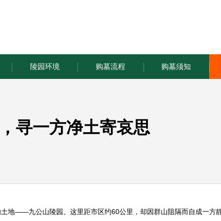
陵园环境
购墓流程
购墓须知
，寻一方净土寄哀思
的土地——
九公山陵园
。这里距市区约60公里，却因群山阻隔而自成一方