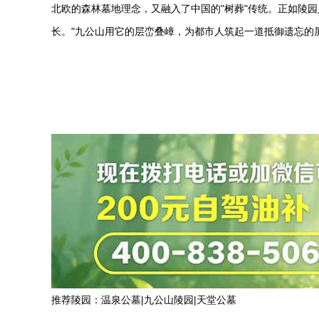
北欧的森林墓地理念，又融入了中国的"树葬"传统。正如陵
长。"九公山用它的层峦叠嶂，为都市人筑起一道抵御遗忘的
推荐陵园：
温泉公墓
|
九公山陵园
|
天堂公墓