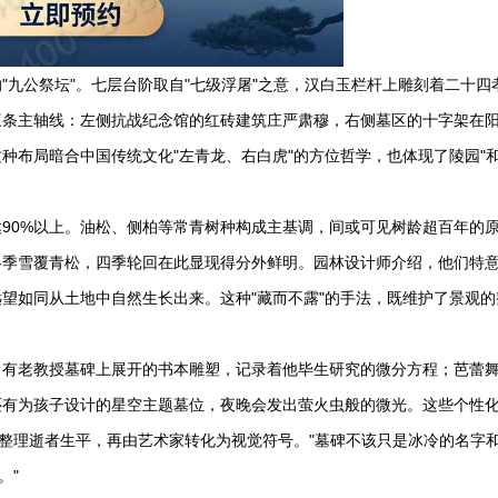
"九公祭坛"。七层台阶取自"七级浮屠"之意，汉白玉栏杆上雕刻着二十四
三条主轴线：左侧抗战纪念馆的红砖建筑庄严肃穆，右侧墓区的十字架在
种布局暗合中国传统文化"左青龙、右白虎"的方位哲学，也体现了陵园"
90%以上。油松、侧柏等常青树种构成主基调，间或可见树龄超百年的
冬季雪覆青松，四季轮回在此显现得分外鲜明。园林设计师介绍，他们特
望如同从土地中自然生长出来。这种"藏而不露"的手法，既维护了景观的
。有老教授墓碑上展开的书本雕塑，记录着他毕生研究的微分方程；芭蕾
还有为孩子设计的星空主题墓位，夜晚会发出萤火虫般的微光。这些个性
属整理逝者生平，再由艺术家转化为视觉符号。"墓碑不该只是冰冷的名字
。"