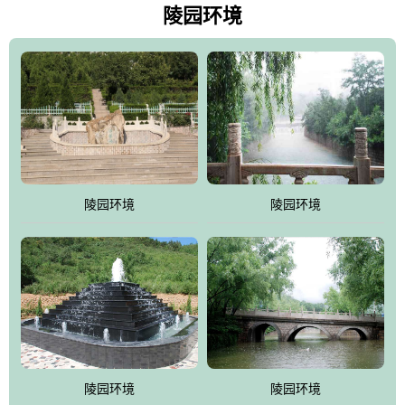
天枫叶艳红欲滴，冬天银装素裹分外妖娆！南面隔山而望的正是著
陵园环境
名的十三陵水库.景仰园择水而居，占尽了地形龙脉。难怪有位文人
赞叹："景仰园真乃浑然天成的人生后花园！"陵区内草木茂盛，灵气
盎然，既有山川大聚的龙脉气魄，又有藏风得水的宝密形局。十三
陵是世间稀有的地形宝地，也是我们让逝者回归自然的首选墓葬之
灵穴，安息之宝地。
陵园环境
陵园环境
陵园环境
陵园环境