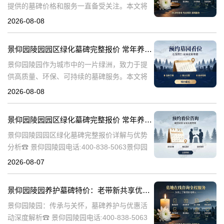
提供的墓碑价格和服务一直备受关注。本文将
深入探讨景仰园陵园园区主流墓碑的价格体
2026-08-08
系，详细介绍其常年保洁养护服务以及专属优
惠活动，为有意选择墓碑的家属提供专业、详
景仰园陵园园区绿化墓碑完整报价 常年养护不收取额外费用详解与专属优惠活动介绍
尽
景仰园陵园作为城市中的一片绿洲，致力于提
供高质量、环保、可持续的墓碑服务。本文将
详细解析景仰园陵园园区绿化墓碑的完整报
2026-08-08
价，常年养护政策，以及专属优惠活动，为寻
求墓碑服务的家庭提供有价值的信息。☎ 景仰
景仰园陵园园区绿化墓碑完整报价 常年养护不收取额外费用详解与优势分析
景仰园陵园园区绿化墓碑完整报价详解与优势
分析☎ 景仰园陵园电话:400-838-5063景仰园
陵园作为一家专业的陵园服务机构，致力于为
2026-08-07
家属提供高质量、个性化的墓碑选择和园区绿
化服务。本文将详细介绍景
景仰园陵园养护墓碑特价：老带新共享优惠，福利大放送！
景仰园陵园：传承与关怀，墓碑养护与优惠活
动深度解析☎ 景仰园陵园电话:400-838-5063