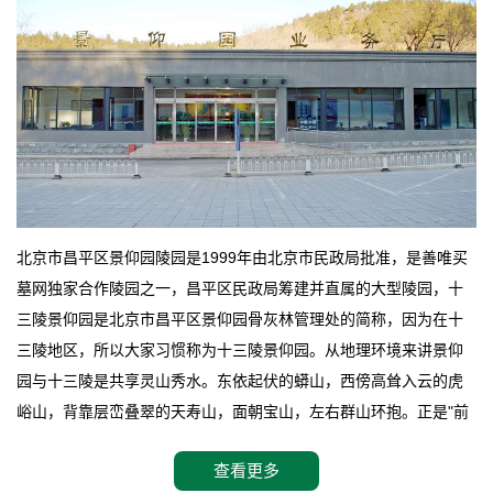
北京市昌平区景仰园陵园是1999年由北京市民政局批准，是善唯买
墓网独家合作陵园之一，昌平区民政局筹建并直属的大型陵园，十
三陵景仰园是北京市昌平区景仰园骨灰林管理处的简称，因为在十
三陵地区，所以大家习惯称为十三陵景仰园。从地理环境来讲景仰
园与十三陵是共享灵山秀水。东依起伏的蟒山，西傍高耸入云的虎
峪山，背靠层峦叠翠的天寿山，面朝宝山，左右群山环抱。正是"前
朱雀，后玄武，左青龙，右白虎"天人合一道法自然，灵秀天成。整
查看更多
座陵园地处天寿山的环抱之中，四周群山若封似闭，层峦叠翠，秋