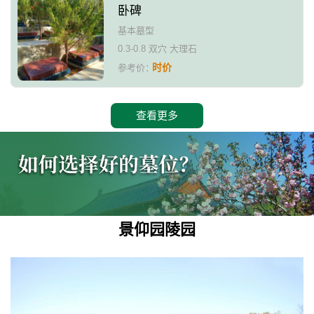
卧碑
基本墓型
0.3-0.8 双穴 大理石
时价
参考价：
查看更多
景仰园陵园