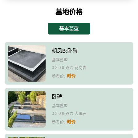
墓地价格
基本墓型
朝凤B:卧碑
基本墓型
0.3-0.8 双穴 花岗岩
时价
参考价：
卧碑
基本墓型
0.3-0.8 双穴 大理石
时价
参考价：