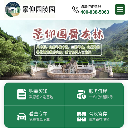
购墓咨询热线：
400-838-5063
购墓须知
服务流程
教您怎么选墓地
一站式流程服务
看墓专车
骨灰寄存
免费看墓专车
骨灰寄存服务